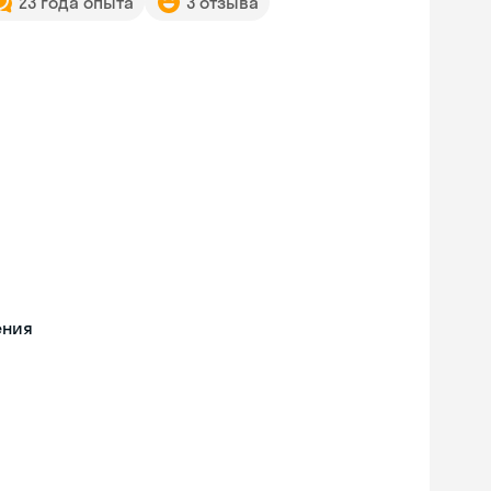
23 года опыта
3 отзыва
ения