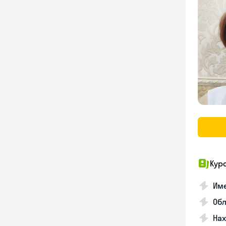
Кур
Име
Об
На