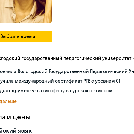
Выбрать время
огодский государственный педагогический университет
ончила Вологодский Государственный Педагогический Ун
учила международный сертификат PTE с уровнем C1
здает дружескую атмосферу на уроках с юмором
 дальше
ги и цены
йский язык