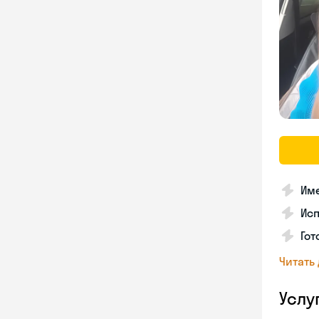
Име
Ис
Гот
Читать
Услу