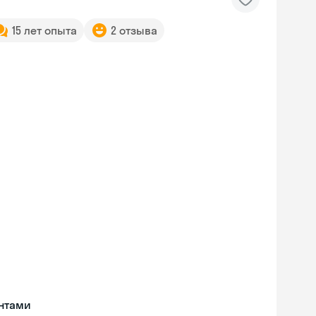
15 лет опыта
2 отзыва
нтами