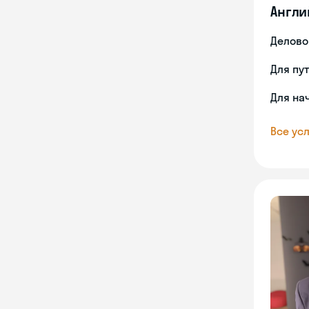
Англи
Делово
Для пу
Для на
Все усл