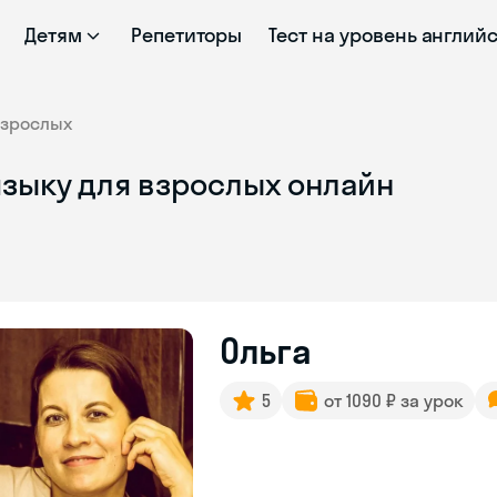
Детям
Репетиторы
Тест на уровень англий
взрослых
языку для взрослых онлайн
Ольга
5
от 1090 ₽ за урок