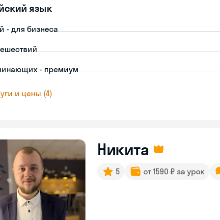
йский язык
й - для бизнеса
тешествий
чинающих - премиум
уги и цены (4)
Никита
5
от 1590 ₽ за урок