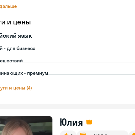
 дальше
ги и цены
йский язык
й - для бизнеса
тешествий
чинающих - премиум
уги и цены (4)
Юлия