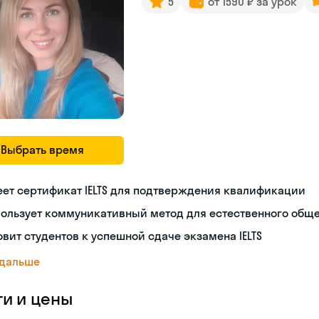
5
от 1590 ₽ за урок
Выбрать время
ет сертификат IELTS для подтверждения квалификации
пользует коммуникативный метод для естественного общ
овит студентов к успешной сдаче экзамена IELTS
 дальше
ги и цены