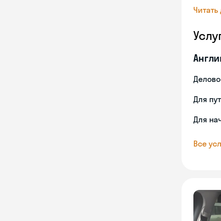
Читать
Услу
Англи
Делово
Для пу
Для на
Все усл