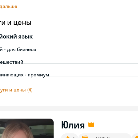
 дальше
ги и цены
йский язык
й - для бизнеса
тешествий
чинающих - премиум
уги и цены (4)
Юлия