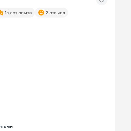
15 лет опыта
2 отзыва
нтами