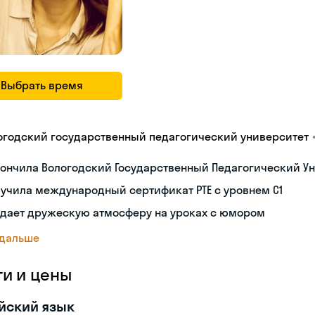
Выбрать время
огодский государственный педагогический университет
ончила Вологодский Государственный Педагогический Ун
учила международный сертификат PTE с уровнем C1
здает дружескую атмосферу на уроках с юмором
 дальше
ги и цены
йский язык