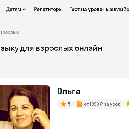
Детям
Репетиторы
Тест на уровень англий
взрослых
языку для взрослых онлайн
Ольга
5
от 1090 ₽ за урок