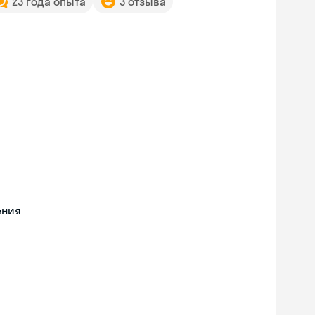
23 года опыта
3 отзыва
ения