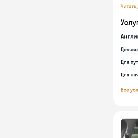
Читать
Услу
Англи
Делово
Для пу
Для на
Все усл