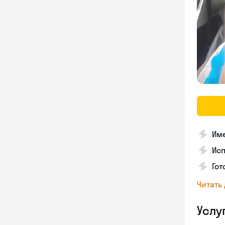
Име
Ис
Гот
Читать
Услу