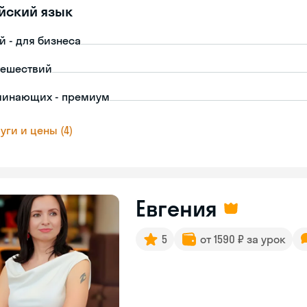
йский язык
й - для бизнеса
тешествий
чинающих - премиум
уги и цены (4)
Евгения
5
от 1590 ₽ за урок