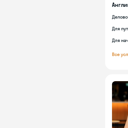
Англи
Делово
Для пу
Для на
Все усл