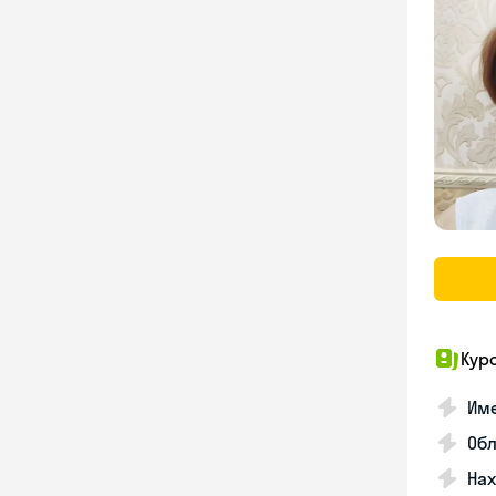
Кур
Име
Об
На