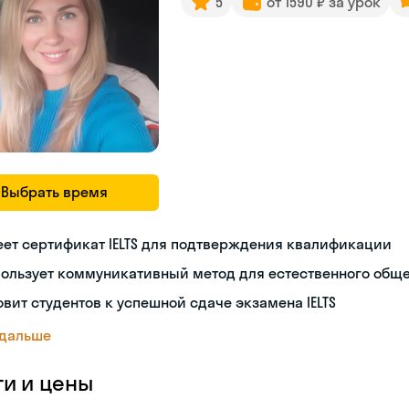
5
от 1590 ₽ за урок
Выбрать время
ет сертификат IELTS для подтверждения квалификации
пользует коммуникативный метод для естественного общ
овит студентов к успешной сдаче экзамена IELTS
 дальше
ги и цены