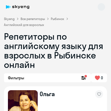
Skyeng
Все репетиторы
Рыбинск
Английский для взрослых
Репетиторы по
английскому языку для
взрослых в Рыбинске
онлайн
Skyeng Chat
online
Фильтры
0
Ольга