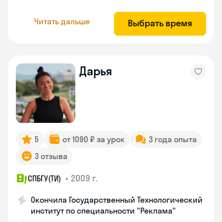
Читать дальше
Выбрать время
Дарья
5
от 1090 ₽ за урок
3 года опыта
3 отзыва
•
2009 г.
СПБГУ(ТИ)
Окончила Государственный Технологический
институт по специальности "Реклама"