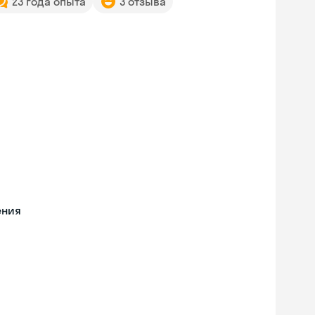
23 года опыта
3 отзыва
ения