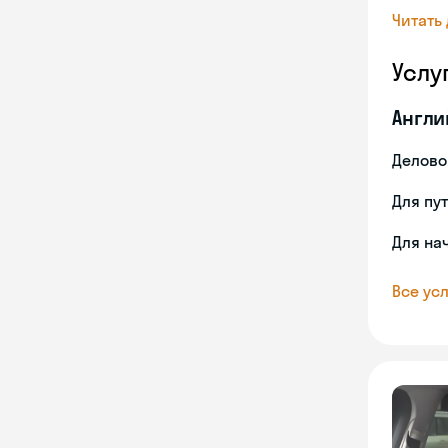
Читать
Услу
Англи
Делово
Для пу
Для на
Все усл