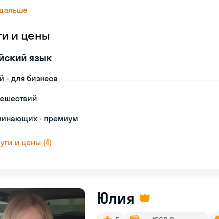
 дальше
ги и цены
йский язык
й - для бизнеса
тешествий
чинающих - премиум
уги и цены (4)
Юлия