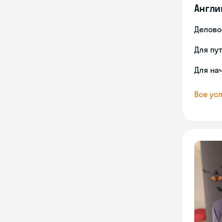
Англи
Делово
Для пу
Для на
Все усл