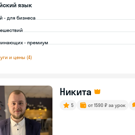
йский язык
й - для бизнеса
тешествий
чинающих - премиум
уги и цены (4)
Никита
5
от 1590 ₽ за урок