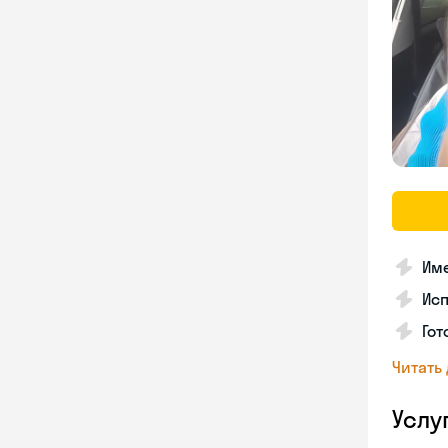
Име
Ис
Гот
Читать
Услу