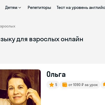
Детям
Репетиторы
Тест на уровень англий
взрослых
языку для взрослых онлайн
Ольга
5
от 1090 ₽ за урок