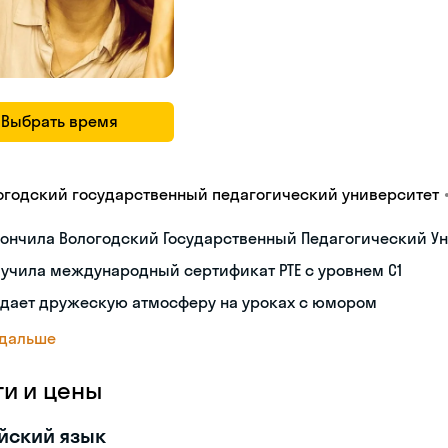
Выбрать время
огодский государственный педагогический университет
ончила Вологодский Государственный Педагогический Ун
учила международный сертификат PTE с уровнем C1
здает дружескую атмосферу на уроках с юмором
 дальше
ги и цены
йский язык