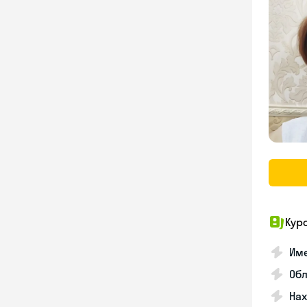
Кур
Име
Об
На