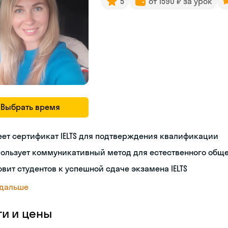
5
от 1590 ₽ за урок
Выбрать время
ет сертификат IELTS для подтверждения квалификации
пользует коммуникативный метод для естественного общ
овит студентов к успешной сдаче экзамена IELTS
 дальше
ги и цены