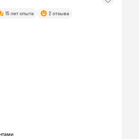
15 лет опыта
2 отзыва
нтами