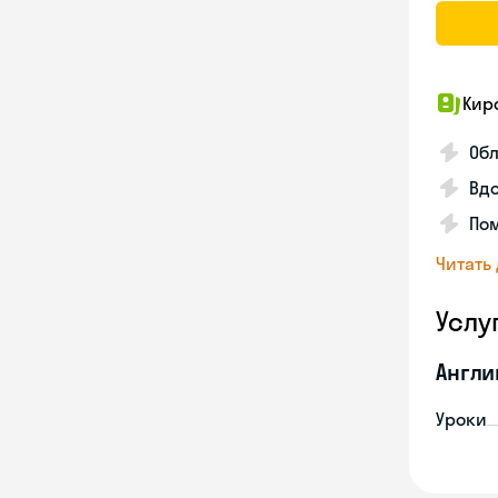
Кир
Об
Вдо
Пом
Читать
Услу
Англи
Уроки