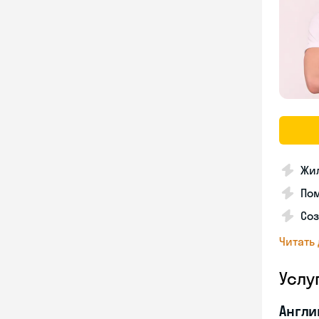
Жи
Пом
Со
Читать
Услу
Англи