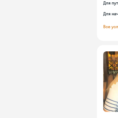
Для пу
Для на
Все усл