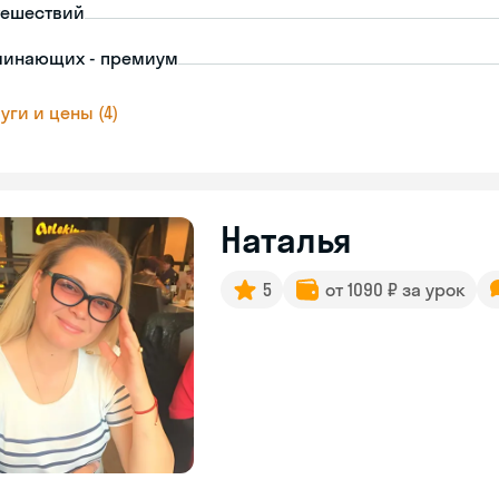
тешествий
чинающих - премиум
уги и цены (4)
Наталья
5
от 1090 ₽ за урок