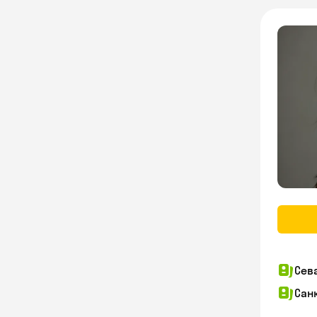
Сев
Сан