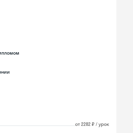
дипломом
ении
от 2282 ₽ / урок