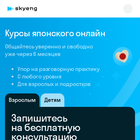
Курсы японского онлайн
Общайтесь уверенно и свободно
уже через 6 месяцев
Упор на разговорную практику
C любого уровня
Skyeng Chat
Для взрослых и подростков
online
Взрослым
Детям
Запишитесь
на бесплатную
консультацию