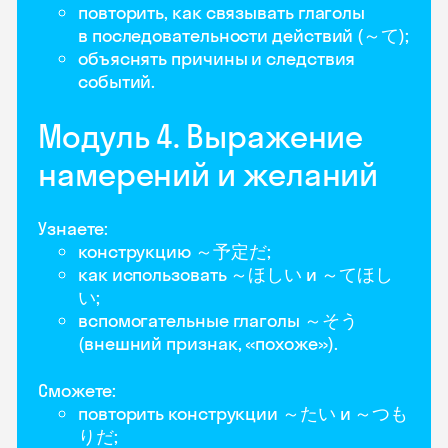
повторить, как связывать глаголы
в последовательности действий (～て);
объяснять причины и следствия
событий.
Модуль 4. Выражение
намерений и желаний
Узнаете:
конструкцию ～予定だ;
как использовать ～ほしい и ～てほし
い;
вспомогательные глаголы ～そう
(внешний признак, «похоже»).
Сможете:
повторить конструкции ～たい и ～つも
りだ;