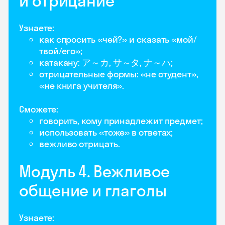
и отрицание
Узнаете:
как спросить «чей?» и сказать «мой/
твой/его»;
катакану: ア～カ, サ～タ, ナ～ハ;
отрицательные формы: «не студент»,
«не книга учителя».
Сможете:
говорить, кому принадлежит предмет;
использовать «тоже» в ответах;
вежливо отрицать.
Модуль 4. Вежливое
общение и глаголы
Узнаете: