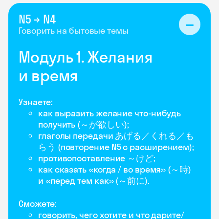
N5 → N4
Говорить на бытовые темы
Модуль 1. Желания
и время
Узнаете:
как выразить желание что-нибудь
получить (～が欲しい);
глаголы передачи あげる／くれる／も
らう (повторение N5 с расширением);
противопоставление ～けど;
как сказать «когда / во время» (～時)
и «перед тем как» (～前に).
Сможете:
говорить, чего хотите и что дарите/