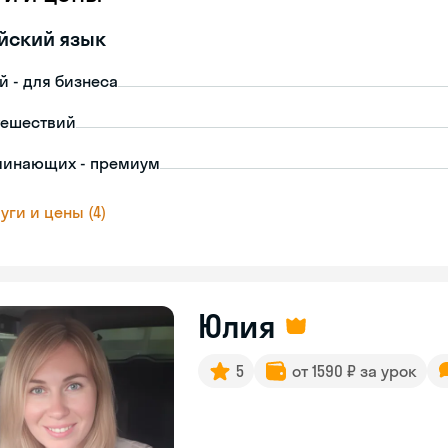
йский язык
й - для бизнеса
тешествий
чинающих - премиум
уги и цены (4)
Юлия
5
от 1590 ₽ за урок