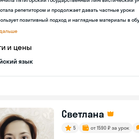
ончила Пятигорский государственный лингвистический у
отала репетитором и продолжает давать частные уроки
ользует позитивный подход и наглядные материалы в об
 дальше
ги и цены
йский язык
Светлана
5
от 1590 ₽ за урок