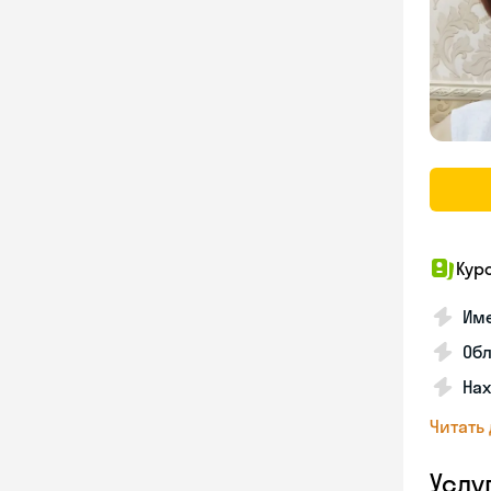
Кур
Име
Об
На
Читать
Услу