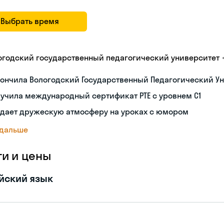
Выбрать время
огодский государственный педагогический университет
ончила Вологодский Государственный Педагогический Ун
учила международный сертификат PTE с уровнем C1
здает дружескую атмосферу на уроках с юмором
 дальше
ги и цены
йский язык