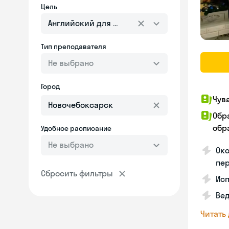
Цель
Английский для взрослых
Тип преподавателя
Не выбрано
Город
Чув
Обр
обра
Удобное расписание
Не выбрано
Око
пе
Сбросить фильтры
Исп
Вед
Читать