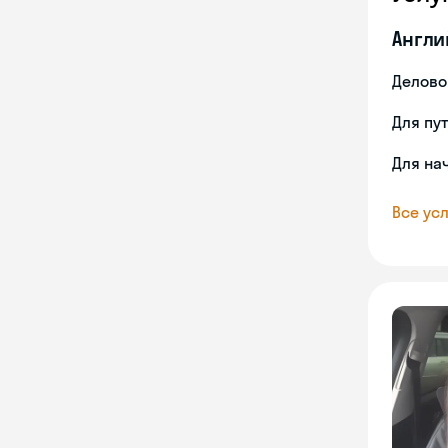
Англи
Делово
Для пу
Для на
Все усл