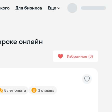
ского
Для бизнеса
Еще
арске онлайн
Избранное
0
8 лет опыта
3 отзыва