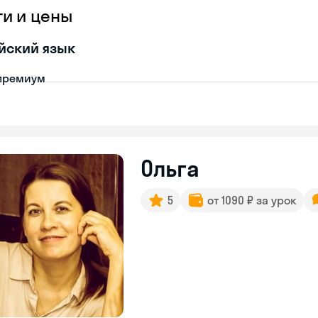
ги и цены
йский язык
премиум
Ольга
5
от 1090 ₽ за урок