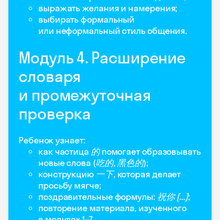
выражать желания и намерения;
выбирать формальный
или неформальный стиль общения.
Модуль 4. Расширение
словаря
и промежуточная
проверка
Ребенок узнает:
как частица
的
помогает образовывать
новые слова (
吃的, 黑色的
);
конструкцию
一下
, которая делает
просьбу мягче;
поздравительные формулы:
祝你 [...]
;
повторение материала, изученного
в модулях 1–7.