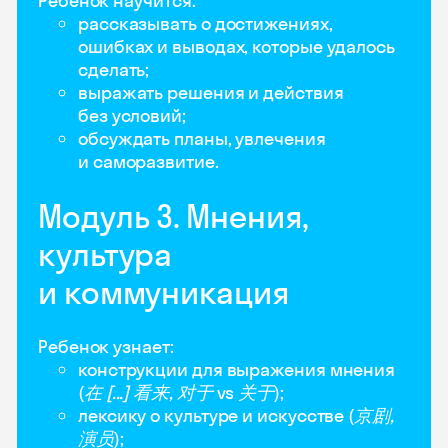
Ребенок научится:
рассказывать о достижениях,
ошибках и выводах, которые удалось
сделать;
выражать решения и действия
без условий;
обсуждать планы, увлечения
и саморазвитие.
Модуль 3. Мнения,
культура
и коммуникация
Ребенок узнает:
конструкции для выражения мнения
(
在 [...] 看来, 对于
vs
关于
);
лексику о культуре и искусстве (
京剧,
演员
);