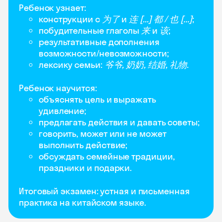
Ребенок узнает:
конструкции с
为了
и
连 [...] 都 / 也 [...]
;
побудительные глаголы
来
и
该
;
результативные дополнения
возможности/невозможности;
лексику семьи:
爷爷, 奶奶, 结婚, 礼物
.
Ребенок научится:
объяснять цель и выражать
удивление;
предлагать действия и давать советы;
говорить, может или не может
выполнить действие;
обсуждать семейные традиции,
праздники и подарки.
Итоговый экзамен: устная и письменная
практика на китайском языке.