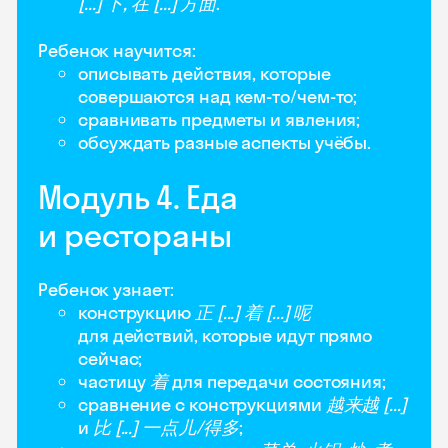
[...] 下, 在 [...] 方面
.
Ребенок научится:
описывать действия, которые
совершаются над кем-то/чем-то;
сравнивать предметы и явления;
обсуждать разные аспекты учёбы.
Модуль 4. Еда
и рестораны
Ребенок узнает:
конструкцию
正 [...] 着 [...] 呢
для действий, которые идут прямо
сейчас;
частицу
着
для передачи состояния;
сравнение с конструкциями
越来越 [...]
и
比 [...] 一点儿/得多
;