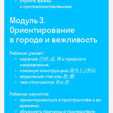
строить фразы
с противопоставлением.
Модуль 3.
Ориентирование
в городе и вежливость
Ребенок узнает:
наречия
已经, 还, 再
и предлоги
направления;
союзную конструкцию
因为 [...] 所以
;
модальные глаголы
想, 要
;
чем отличаются
你
и
您
.
Ребенок научится:
ориентироваться в пространстве и во
времени;
объяснять причины и последствия;