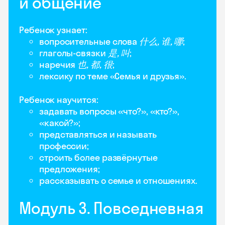
и общение
Ребенок узнает:
вопросительные слова
什么, 谁, 哪
;
глаголы-связки
是, 叫
;
наречия
也, 都, 很
;
лексику по теме «Семья и друзья».
Ребенок научится:
задавать вопросы «что?», «кто?»,
«какой?»;
представляться и называть
профессии;
строить более развёрнутые
предложения;
рассказывать о семье и отношениях.
Модуль 3. Повседневная