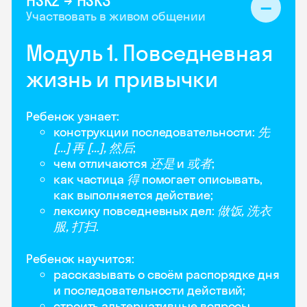
HSK2 → HSK3
Участвовать в живом общении
Модуль 1. Повседневная
жизнь и привычки
Ребенок узнает:
конструкции последовательности:
先
[...] 再 [...], 然后
;
чем отличаются
还是
и
或者
;
как частица
得
помогает описывать,
как выполняется действие;
лексику повседневных дел:
做饭, 洗衣
服, 打扫
.
Ребенок научится:
рассказывать о своём распорядке дня
и последовательности действий;
строить альтернативные вопросы