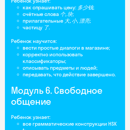
Ребенок узнает:
как спрашивать цену:
多少钱
;
счётные слова
个, 块
;
прилагательные
大, 小, 漂亮
;
частицу
了
.
Ребенок научится:
вести простые диалоги в магазине;
корректно использовать
классификаторы;
описывать предметы и людей;
передавать, что действие завершено.
Модуль 6. Свободное
общение
Ребенок узнает:
все грамматические конструкции HSK