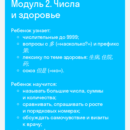
Модуль 2. Числа
и здоровье
Ребенок узнает:
числительные до 9999;
вопросы с
多
(«насколько?») и префикс
第
;
лексику по теме здоровья:
生病, 住院,
药
;
союз
但是
(«но»).
Ребенок научится:
называть большие числа, суммы
и количества;
сравнивать, спрашивать о росте
и порядковых номерах;
обсуждать самочувствие и визиты
к врачу;