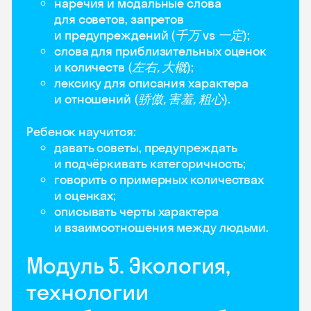
наречия и модальные слова
для советов, запретов
и предупреждений (
千万
vs
一定
);
слова для приблизительных оценок
и количеств (
左右, 大概
);
лексику для описания характера
и отношений (
骄傲, 害羞, 粗心
).
Ребенок научится:
давать советы, предупреждать
и подчёркивать категоричность;
говорить о примерных количествах
и оценках;
описывать черты характера
и взаимоотношения между людьми.
Модуль 5. Экология,
технологии