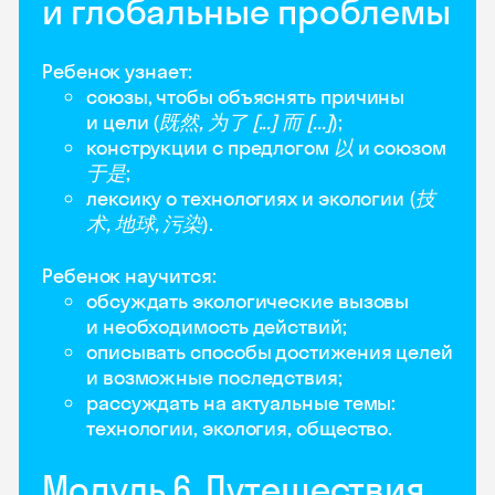
и глобальные проблемы
Ребенок узнает:
союзы, чтобы объяснять причины
и цели (
既然, 为了 [...] 而 [...]
);
конструкции с предлогом
以
и союзом
于是
;
лексику о технологиях и экологии (
技
术, 地球, 污染
).
Ребенок научится:
обсуждать экологические вызовы
и необходимость действий;
описывать способы достижения целей
и возможные последствия;
рассуждать на актуальные темы:
технологии, экология, общество.
Модуль 6. Путешествия,