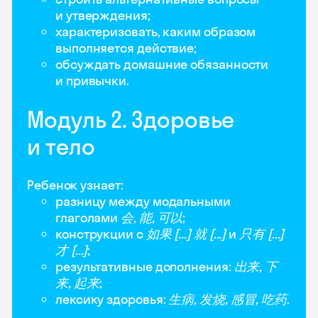
и утверждения;
характеризовать, каким образом
выполняется действие;
обсуждать домашние обязанности
и привычки.
Модуль 2. Здоровье
и тело
Ребенок узнает:
разницу между модальными
глаголами
会, 能, 可以
;
конструкции с
如果 [...] 就 [...]
и
只有 [...]
才 [...]
;
результативные дополнения:
出来, 下
来, 起来
;
лексику здоровья:
生病, 发烧, 感冒, 吃药
.