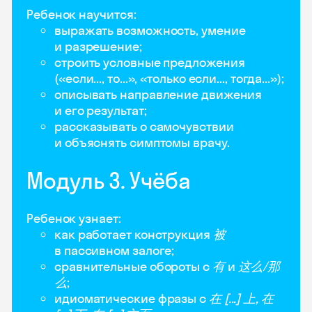
Ребенок научится:
выражать возможность, умение
и разрешение;
строить условные предложения
(«если..., то...», «только если..., тогда...»);
описывать направление движения
и его результат;
рассказывать о самочувствии
и объяснять симптомы врачу.
Модуль 3. Учёба
Ребенок узнает:
как работает конструкция
被
в пассивном залоге;
сравнительные обороты с
有
и
这么/那
么
;
идиоматические фразы с
在 [...] 上, 在