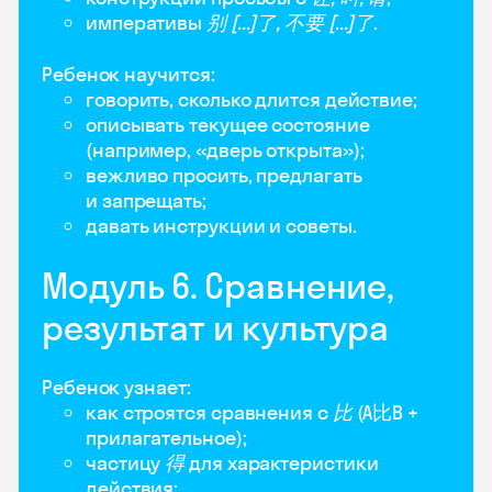
императивы
别 [...]了, 不要 [...]了
.
Ребенок научится:
говорить, сколько длится действие;
описывать текущее состояние
(например, «дверь открыта»);
вежливо просить, предлагать
и запрещать;
давать инструкции и советы.
Модуль 6. Сравнение,
результат и культура
Ребенок узнает:
как строятся сравнения с
比
(A比B +
прилагательное);
частицу
得
для характеристики
действия;