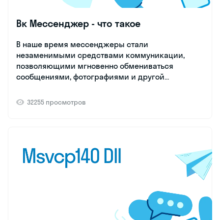
Вк Мессенджер - что такое
В наше время мессенджеры стали
незаменимыми средствами коммуникации,
позволяющими мгновенно обмениваться
сообщениями, фотографиями и другой
информацией. Однако, среди огромного
разнообразия мессенджеров на рынке, VK
32255 просмотров
приложение занимает особое место. VK
мессенджер представляет собой отдельный чат-
приложение на платформе ВКонтакте,
популярной социальной сети в России и странах
ближнего зарубежья.