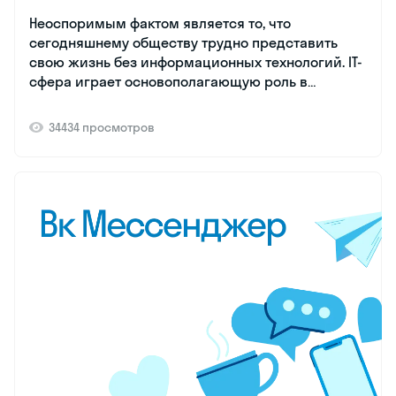
Неоспоримым фактом является то, что
сегодняшнему обществу трудно представить
свою жизнь без информационных технологий. IT-
сфера играет основополагающую роль в
улучшении качества жизни людей, влияя на их
работу, образование, коммуникацию и
34434 просмотров
развлечения.