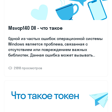
Msvcp140 Dll - что такое
Одной из частых ошибок операционной системы
Windows является проблема, связанная с
отсутствием или повреждением важных
библиотек. Данная ошибка может вызывать
неудобства при запуске различных программ и
игр, требующих присутствия определенных
21818 просмотров
библиотечных файлов. Исправление подобных
неполадок становится важной задачей для
пользователей.