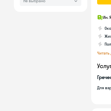
Не выбрано
Ин. 
Око
Жил
По
Читать
Услу
Грече
Для вз