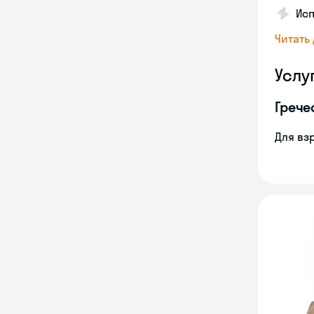
Исп
Читать
Услу
Грече
Для вз