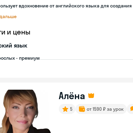
ользует вдохновение от английского языка для создания
 дальше
ги и цены
ский язык
рослых - премиум
Алёна
5
от 1590 ₽ за урок