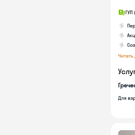
ГУП 
Пер
Ак
Соз
Читать
Услу
Грече
Для вз