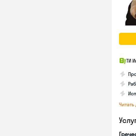
ТИ И
Про
Раб
Ис
Читать
Услу
Грече