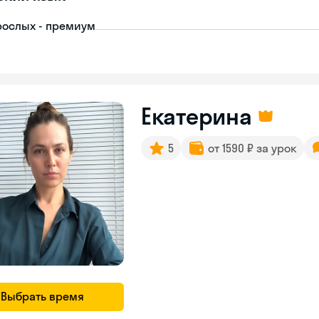
рослых - премиум
Екатерина
5
от 1590 ₽ за урок
Выбрать время