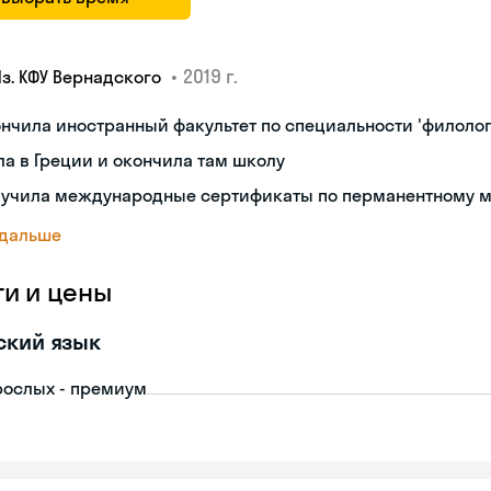
•
2019 г.
Яз. КФУ Вернадского
нчила иностранный факультет по специальности 'филолог
а в Греции и окончила там школу
лучила международные сертификаты по перманентному 
 дальше
ги и цены
ский язык
рослых - премиум