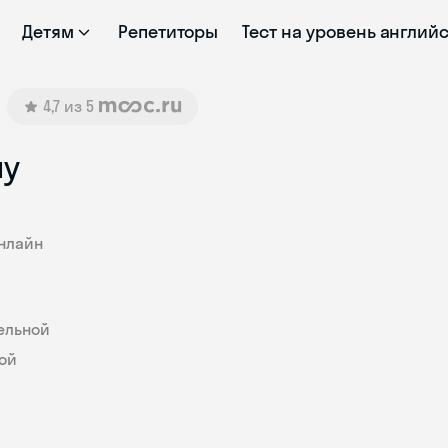
Детям
Репетиторы
Тест на уровень англий
4,7 из 5
му
онлайн
ельной
ой