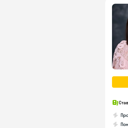
Ста
Про
Пон