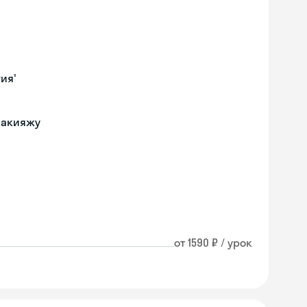
ия'
макияжу
от 1590 ₽ / урок