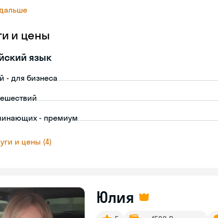
 дальше
ги и цены
йский язык
й - для бизнеса
тешествий
чинающих - премиум
уги и цены (4)
Юлия