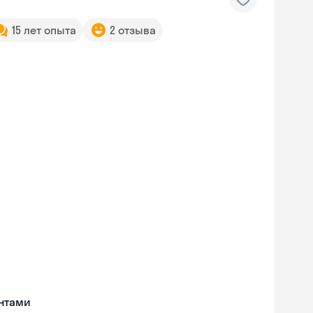
15 лет опыта
2 отзыва
нтами