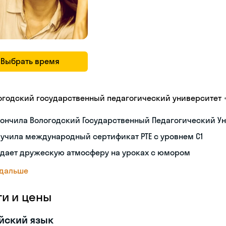
Выбрать время
огодский государственный педагогический университет
ончила Вологодский Государственный Педагогический Ун
учила международный сертификат PTE с уровнем C1
здает дружескую атмосферу на уроках с юмором
 дальше
ги и цены
йский язык