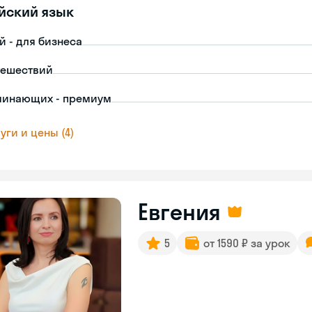
йский язык
й - для бизнеса
тешествий
чинающих - премиум
уги и цены (4)
Евгения
5
от 1590 ₽ за урок