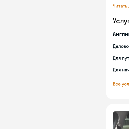
Читать
Услу
Англи
Делово
Для пу
Для на
Все усл