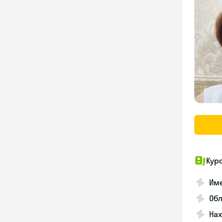
Кур
Име
Об
На