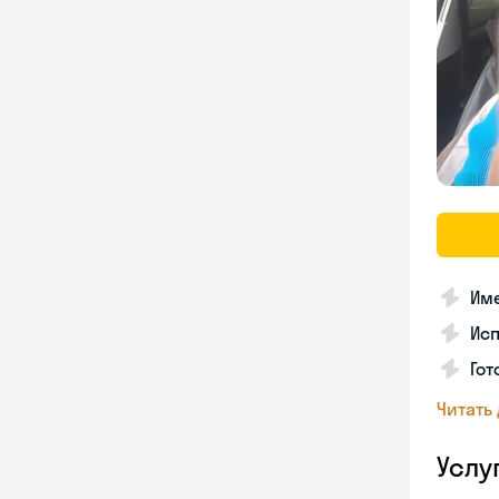
Име
Ис
Гот
Читать
Услу