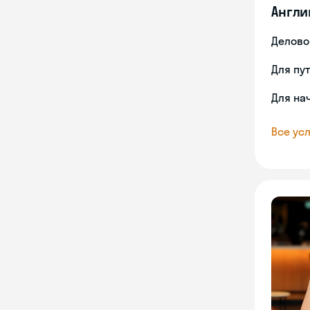
Англи
Делово
Для пу
Для на
Все усл