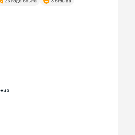
23 года опыта
3 отзыва
ения