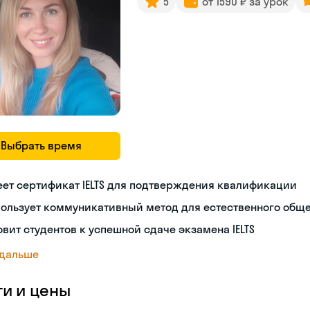
5
от 1590 ₽ за урок
Выбрать время
ет сертификат IELTS для подтверждения квалификации
пользует коммуникативный метод для естественного общ
овит студентов к успешной сдаче экзамена IELTS
 дальше
ги и цены