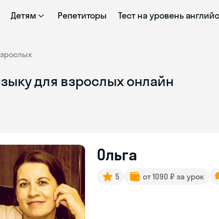
Детям
Репетиторы
Тест на уровень англий
взрослых
языку для взрослых онлайн
Ольга
5
от 1090 ₽ за урок