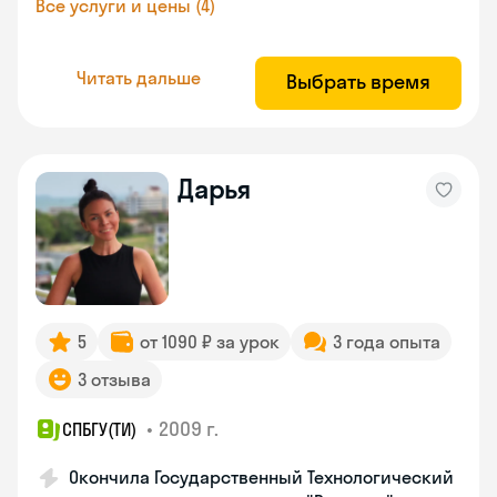
Все услуги и цены (4)
Читать дальше
Выбрать время
Дарья
5
от 1090 ₽ за урок
3 года опыта
3 отзыва
•
2009 г.
СПБГУ(ТИ)
Окончила Государственный Технологический