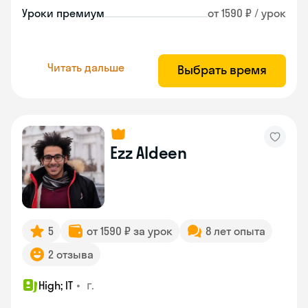
Уроки премиум
от 1590 ₽ / урок
Читать дальше
Выбрать время
Ezz Aldeen
5
от 1590 ₽ за урок
8 лет опыта
2 отзыва
•
г.
High; IT