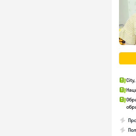
City
Нац
Обр
обра
Про
Пол