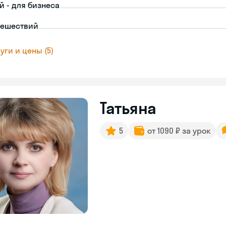
й - для бизнеса
тешествий
уги и цены (5)
Татьяна
5
от 1090 ₽ за урок