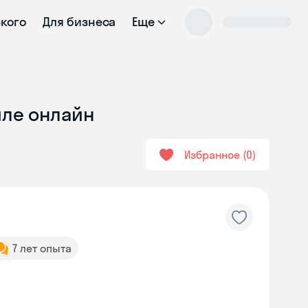
ского
Для бизнеса
Еще
иле онлайн
Избранное
0
7 лет опыта