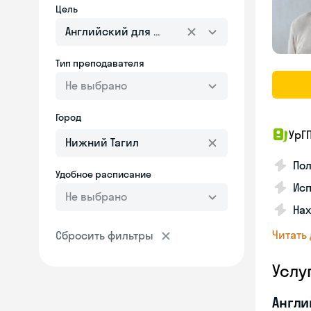
Цель
Английский для взрослых
Тип преподавателя
Не выбрано
Город
УрГ
По
Удобное расписание
Ис
Не выбрано
На
Читать
Сбросить фильтры
Услу
Англи