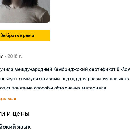
Выбрать время
•
2016 г.
ПУ
лучила международный Кембриджский сертификат С1-Ad
пользует коммуникативный подход для развития навыков
ходит понятные способы объяснения материала
 дальше
ги и цены
йский язык