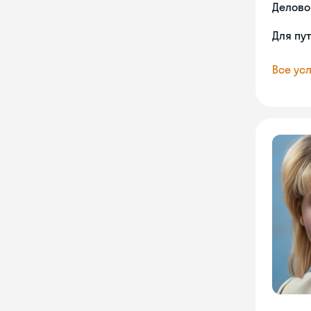
Делово
Для пу
Все усл