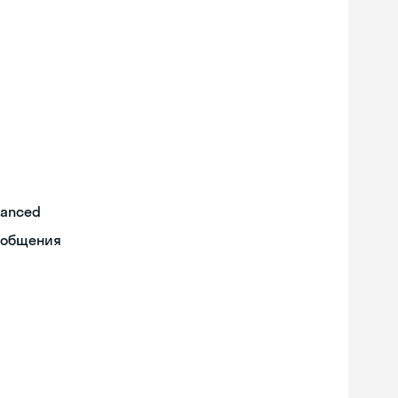
vanced
 общения