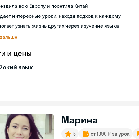
ездила всю Европу и посетила Китай
дает интересные уроки, находя подход к каждому
огает узнать жизнь других через изучение языка
 дальше
ги и цены
йский язык
Марина
5
от 1090 ₽ за урок