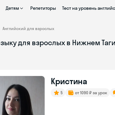
Детям
Репетиторы
Тест на уровень англий
Английский для взрослых
языку для взрослых в Нижнем Таг
Кристина
5
от 1090 ₽ за урок