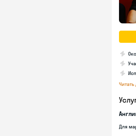
Ок
Уча
Ис
Читать
Услу
Англи
Для ма