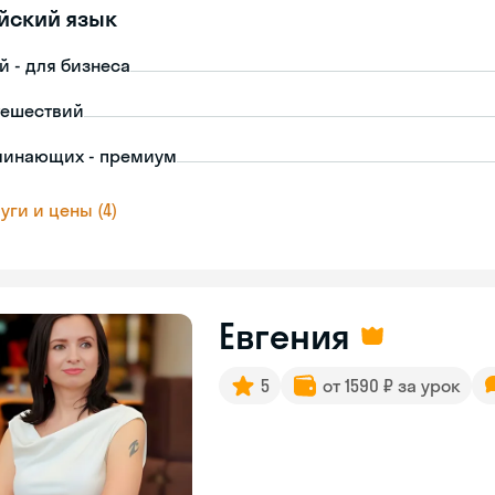
йский язык
й - для бизнеса
тешествий
чинающих - премиум
уги и цены (4)
Евгения
5
от 1590 ₽ за урок