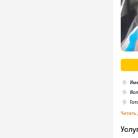
Име
Ис
Гот
Читать
Услу