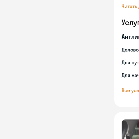
Читать
Услу
Англи
Делово
Для пу
Для на
Все усл