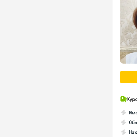
Кур
Име
Об
На