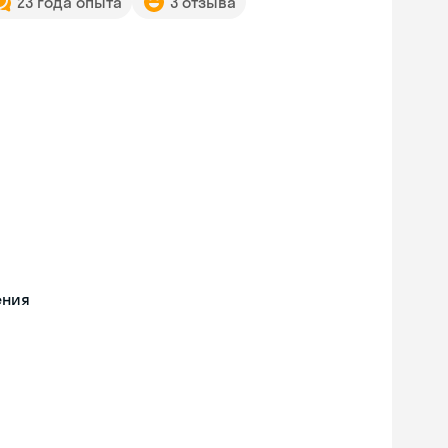
23 года опыта
3 отзыва
ения