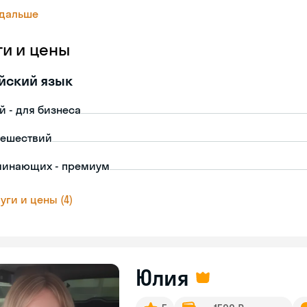
 дальше
ги и цены
йский язык
й - для бизнеса
тешествий
чинающих - премиум
уги и цены (4)
Юлия