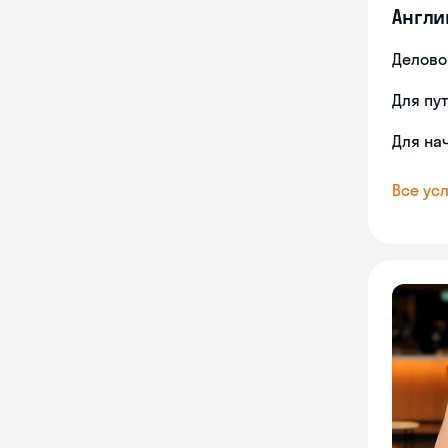
Англи
Делово
Для пу
Для на
Все усл