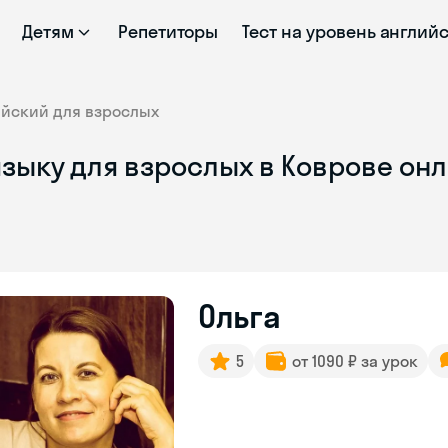
Детям
Репетиторы
Тест на уровень англий
ийский для взрослых
языку для взрослых в Коврове он
Ольга
5
от 1090 ₽ за урок