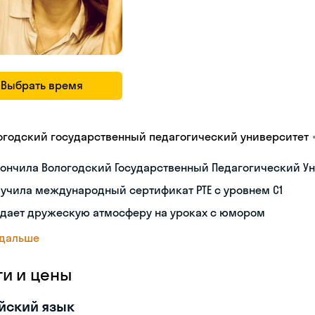
Выбрать время
огодский государственный педагогический университет
ончила Вологодский Государственный Педагогический Ун
учила международный сертификат PTE с уровнем C1
здает дружескую атмосферу на уроках с юмором
 дальше
ги и цены
йский язык