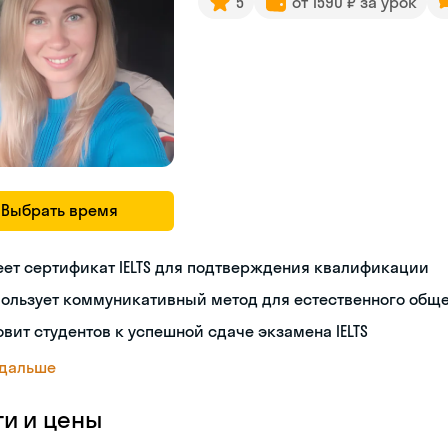
5
от 1590 ₽ за урок
Выбрать время
ет сертификат IELTS для подтверждения квалификации
пользует коммуникативный метод для естественного общ
овит студентов к успешной сдаче экзамена IELTS
 дальше
ги и цены