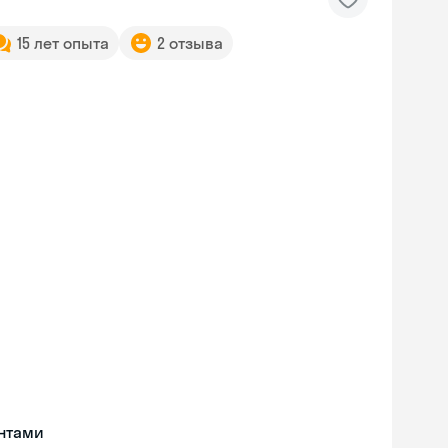
15 лет опыта
2 отзыва
нтами