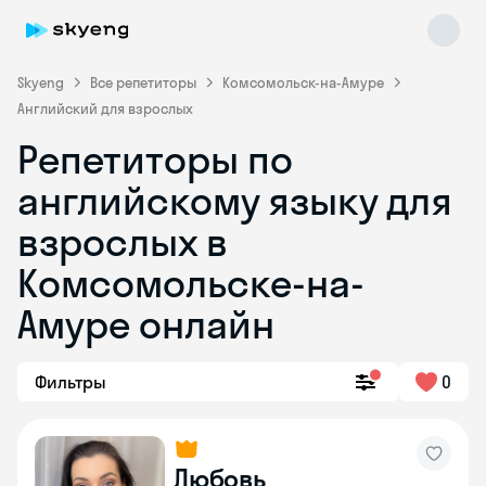
Skyeng
Все репетиторы
Комсомольск-на-Амуре
Английский для взрослых
Репетиторы по
английскому языку для
взрослых в
Комсомольске-на-
Skyeng Chat
online
Амуре онлайн
Фильтры
0
Любовь