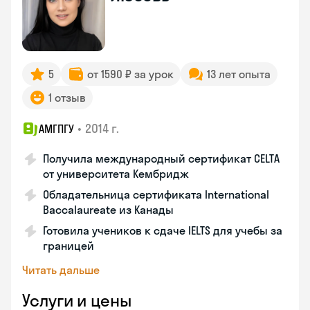
5
от 1590 ₽ за урок
13 лет опыта
1 отзыв
•
2014 г.
АМГПГУ
Получила международный сертификат CELTA
от университета Кембридж
Обладательница сертификата International
Baccalaureate из Канады
Готовила учеников к сдаче IELTS для учебы за
границей
Читать дальше
Услуги и цены