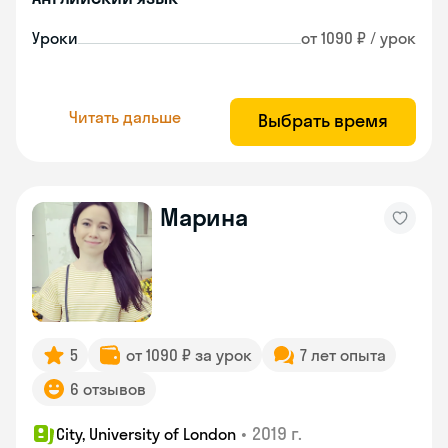
Уроки
от 1090 ₽ / урок
Читать дальше
Выбрать время
Марина
5
от 1090 ₽ за урок
7 лет опыта
6 отзывов
•
2019 г.
City, University of London