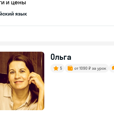
ги и цены
йский язык
Ольга
5
от 1090 ₽ за урок