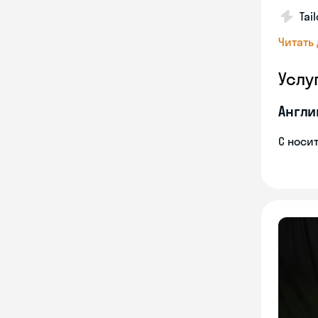
Tai
Читать
Услу
Англи
С носи