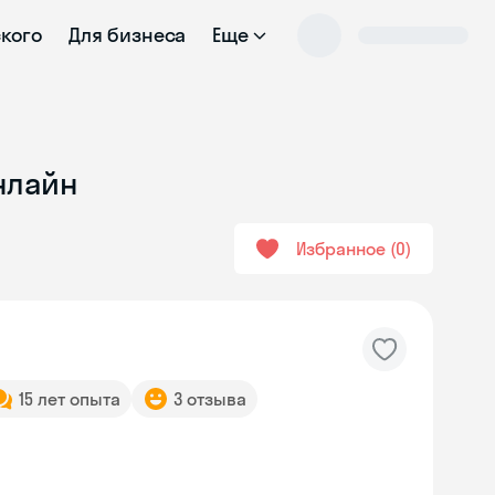
ского
Для бизнеса
Еще
нлайн
Избранное
0
15 лет опыта
3 отзыва