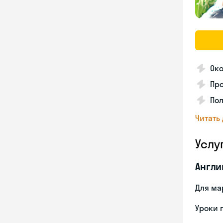
Око
Про
Пол
Читать
Услу
Англи
Для ма
Уроки 