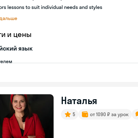
lors lessons to suit individual needs and styles
 дальше
ги и цены
йский язык
телем
Наталья
5
от 1090 ₽ за урок