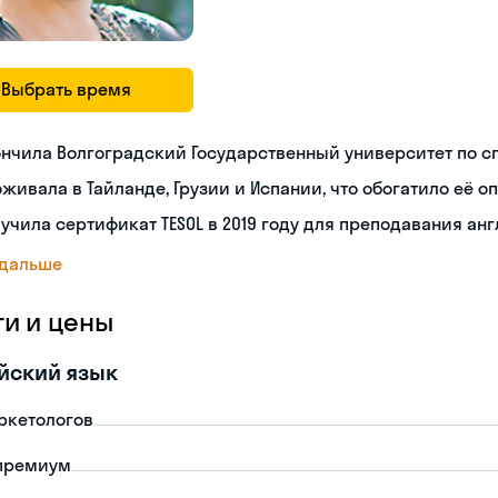
Выбрать время
нчила Волгоградский Государственный университет по с
живала в Тайланде, Грузии и Испании, что обогатило её о
учила сертификат TESOL в 2019 году для преподавания ан
 дальше
ги и цены
йский язык
ркетологов
премиум