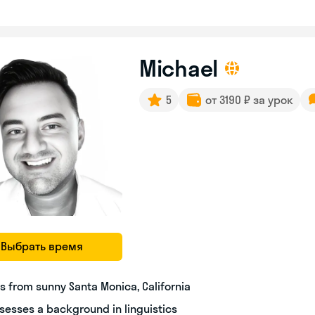
Michael
5
от 3190 ₽ за урок
Выбрать время
ls from sunny Santa Monica, California
sesses a background in linguistics