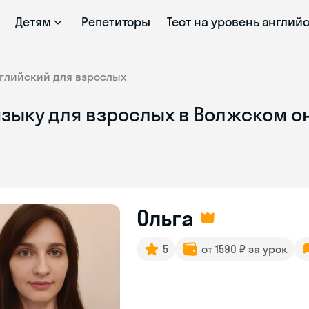
Детям
Репетиторы
Тест на уровень англий
глийский для взрослых
языку для взрослых в Волжском о
Ольга
5
от 1590 ₽ за урок