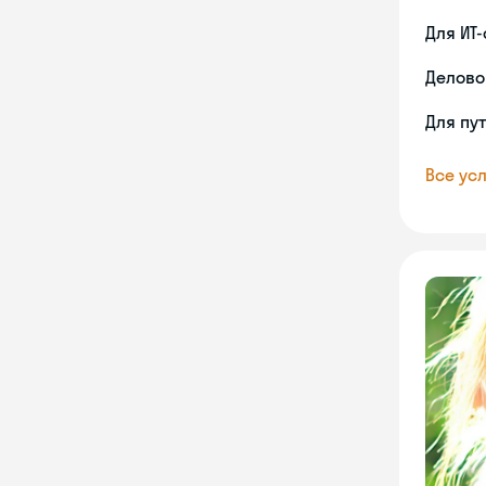
Для ИТ
Делово
Для пу
Все усл