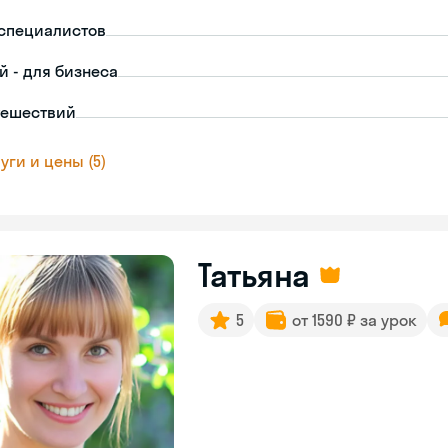
-специалистов
й - для бизнеса
тешествий
уги и цены (5)
Татьяна
5
от 1590 ₽ за урок