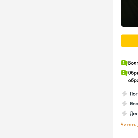
Вол
Обр
обра
Пог
Исп
Де
Читать