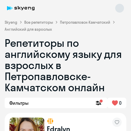
Skyeng
Все репетиторы
Петропавловск-Камчатский
Английский для взрослых
Репетиторы по
английскому языку для
взрослых в
Петропавловске-
Skyeng Chat
online
Камчатском онлайн
Фильтры
0
Edralyn