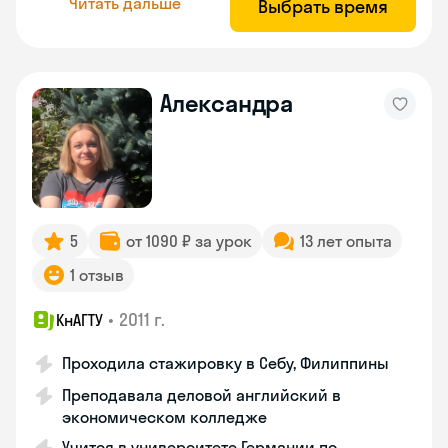
Читать дальше
Выбрать время
Александра
5
от 1090 ₽ за урок
13 лет опыта
1 отзыв
•
2011 г.
КнАГТУ
Проходила стажировку в Себу, Филиппины
Преподавала деловой английский в
экономическом колледже
Учится в университете Германии по