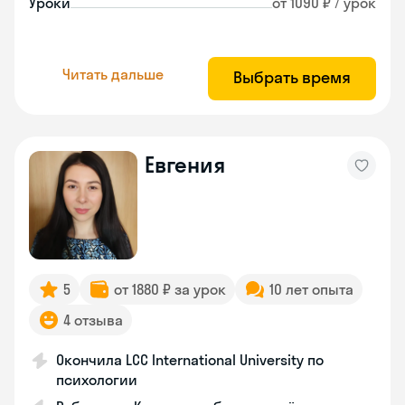
Уроки
от 1090 ₽ / урок
Читать дальше
Выбрать время
Евгения
5
от 1880 ₽ за урок
10 лет опыта
4 отзыва
Окончила LCC International University по
психологии