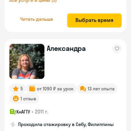
Все услуги и цены (5)
Читать дальше
Выбрать время
Александра
5
от 1090 ₽ за урок
13 лет опыта
1 отзыв
•
2011 г.
КнАГТУ
Проходила стажировку в Себу, Филиппины