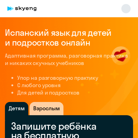
Испанский язык для детей
и подростков онлайн
Адаптивная программа, разговорная практика
и никаких скучных учебников
Упор на разговорную практику
Skyeng Chat
C любого уровня
online
Для детей и подростков
Детям
Взрослым
Запишите ребёнка
на бесплатную