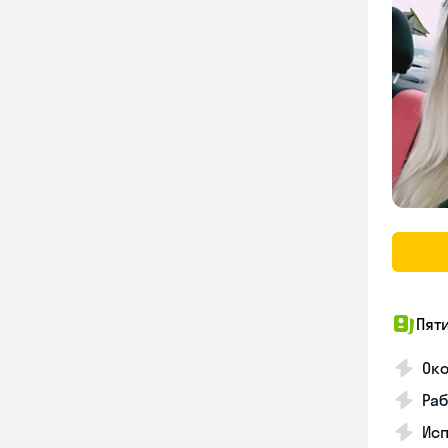
Пят
Ок
Раб
Исп