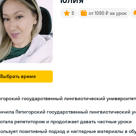
5
от 1090 ₽ за урок
Выбрать время
игорский государственный лингвистический университет
ончила Пятигорский государственный лингвистический у
отала репетитором и продолжает давать частные уроки
ользует позитивный подход и наглядные материалы в об