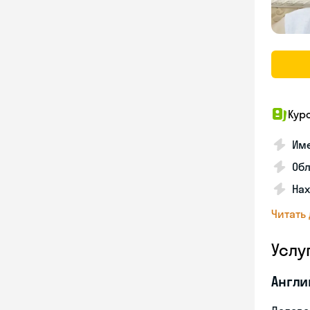
Кур
Име
Об
На
Читать
Услу
Англи