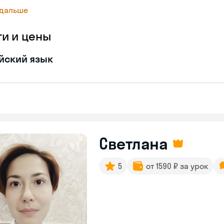
 дальше
ги и цены
йский язык
Светлана
5
от 1590 ₽ за урок