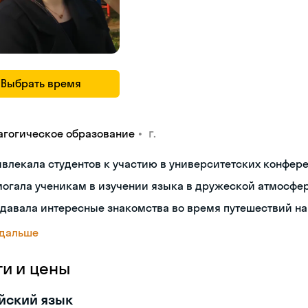
Выбрать время
•
г.
агогическое образование
влекала студентов к участию в университетских конфер
могала ученикам в изучении языка в дружеской атмосфе
давала интересные знакомства во время путешествий н
 дальше
ги и цены
йский язык