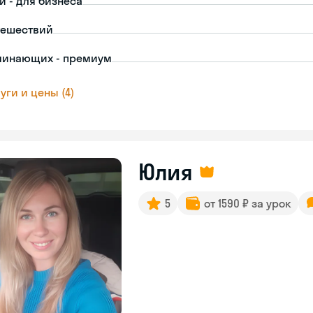
й - для бизнеса
тешествий
чинающих - премиум
уги и цены (4)
Юлия
5
от 1590 ₽ за урок