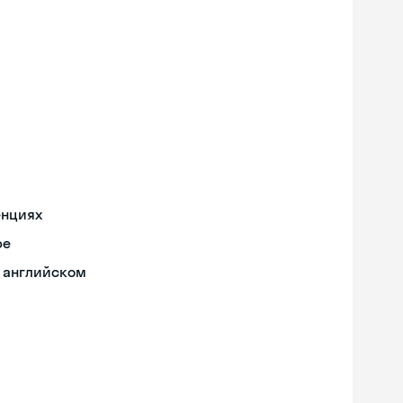
енциях
ре
а английском