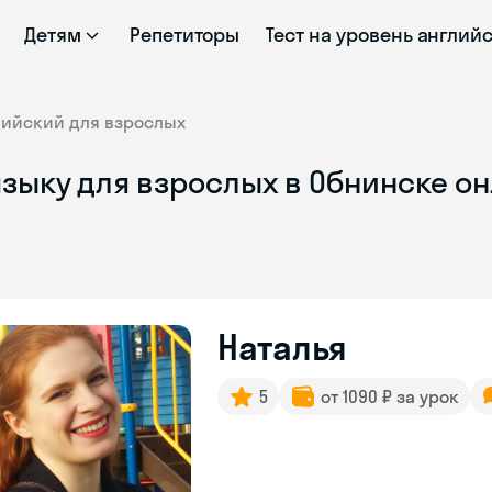
Детям
Репетиторы
Тест на уровень англий
лийский для взрослых
языку для взрослых в Обнинске о
Наталья
5
от 1090 ₽ за урок