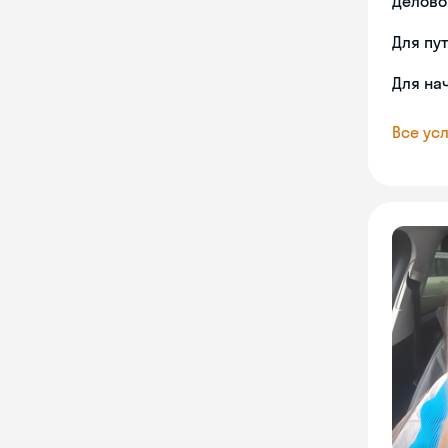
Делово
Для пу
Для на
Все усл