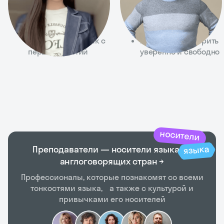
разных форматах
живое общение,
на высоком уровне
а не только на
Помогает начать
правила
использовать язык с
Помогает заговорить
первых занятий
уверенно и свободно
носители
языка
Преподаватели — носители языка из
англоговорящих стран →
Профессионалы, которые познакомят со всеми
тонкостями языка, а также с культурой и
привычками его носителей