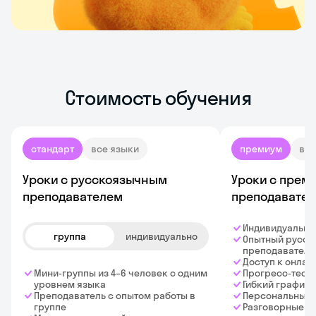
Стоимость обучения
стандарт
все языки
премиум
все
Уроки с русскоязычным
Уроки с прем
преподавателем
преподавате
Индивидуальны
группа
индивидуально
Опытный русск
преподаватель
Доступ к онла
Мини-группы из 4–6 человек с одним
Прогресс-тест
уровнем языка
Гибкий график
Преподаватель с опытом работы в
Персональный
группе
Разговорные к