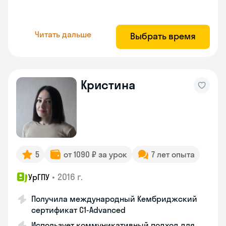
Читать дальше
Выбрать время
Кристина
5
от 1090 ₽ за урок
7 лет опыта
•
2016 г.
УрГПУ
Получила международный Кембриджский
сертификат С1-Advanced
Использует коммуникативный подход для