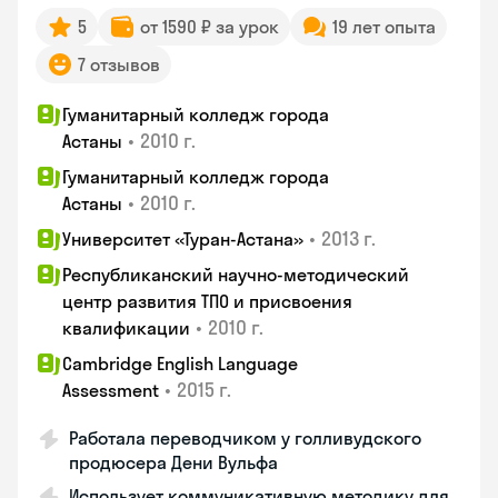
5
от 1590 ₽ за урок
19 лет опыта
7 отзывов
Гуманитарный колледж города
•
2010 г.
Астаны
Гуманитарный колледж города
•
2010 г.
Астаны
•
2013 г.
Университет «Туран-Астана»
Республиканский научно-методический
центр развития ТПО и присвоения
•
2010 г.
квалификации
Cambridge English Language
•
2015 г.
Assessment
Работала переводчиком у голливудского
продюсера Дени Вульфа
Использует коммуникативную методику для