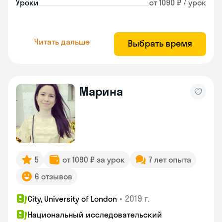
Уроки
от 1090 ₽ / урок
Читать дальше
Выбрать время
Марина
5
от 1090 ₽ за урок
7 лет опыта
6 отзывов
•
2019 г.
City, University of London
Национальный исследовательский