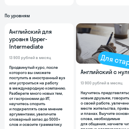
По уровням
Английский для
уровня Upper-
Intermediate
Для ста
13 900 рублей в месяц
Продвинутый курс, после
Английский с нул
которого вы сможете
поступить в иностранный вуз
или устроиться на работу
13 900 рублей в месяц
в международную компанию.
Научитесь представлять
Разберете много новых тем,
новым друзьям, говорит
от гастрономии до ИТ,
о своей работе, увлечени
научитесь спорить
месте жительства, прив
и подкреплять свое мнение
и планах. Выучите основ
аргументами, увеличите
слова, необходимые
словарный запас до 5000+
для общения, начнете чи
слов и освоите грамматику