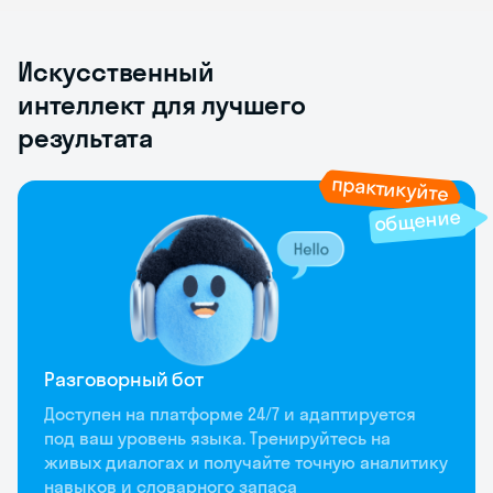
Искусственный
интеллект для лучшего
результата
практикуйте
общение
Разговорный бот
Доступен на платформе 24/7 и адаптируется
под ваш уровень языка. Тренируйтесь на
живых диалогах и получайте точную аналитику
навыков и словарного запаса