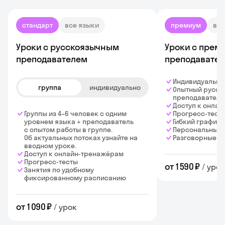
стандарт
все языки
премиум
все
Уроки с русскоязычным
Уроки с прем
преподавателем
преподавате
Индивидуальны
группа
индивидуально
Опытный русск
преподаватель
Доступ к онла
Группы из 4–6 человек с одним
Прогресс-тест
уровнем языка + преподаватель
Гибкий график
с опытом работы в группе.
Персональный
Об актуальных потоках узнайте на
Разговорные к
вводном уроке.
Доступ к онлайн-тренажёрам
Прогресс-тесты
от 1 590 ₽
/ урок
Занятия по удобному
фиксированному расписанию
от 1 090 ₽
/ урок