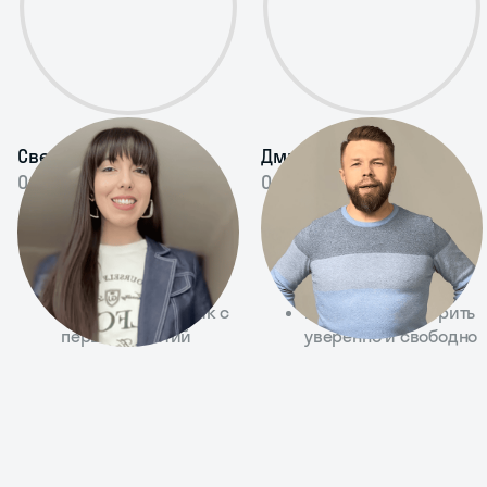
Светлана Лалаян
Дмитрий Саас
Опыт 8 лет
Опыт 8 лет
Проводит занятия в
Делает упор на
разных форматах
живое общение,
на высоком уровне
а не только на
Помогает начать
правила
использовать язык с
Помогает заговорить
первых занятий
уверенно и свободно