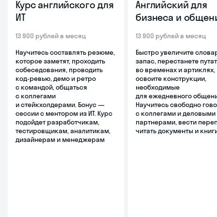
Курс английского для
Английский для
ИТ
бизнеса и общен
13 900 рублей в месяц
13 900 рублей в месяц
Научитесь составлять резюме,
Быстро увеличите слова
которое заметят, проходить
запас, перестанете пута
собеседования, проводить
во временах и артиклях,
код-ревью, демо и ретро
освоите конструкции,
с командой, общаться
необходимые
с коллегами
для ежедневного общени
и стейкхолдерами. Бонус ―
Научитесь свободно гов
сессии с ментором из ИТ. Курс
с коллегами и деловыми
подойдет разработчикам,
партнерами, вести переп
тестировщикам, аналитикам,
читать документы и книг
дизайнерам и менеджерам