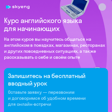
Курс английского языка
для начинающих
На этом курсе вы научитесь общаться на
английском в поездках, магазинах, ресторанах
и других повседневных ситуациях, а также
рассказывать о себе и своём опыте
Skyeng Chat
online
Запишитесь на бесплатный
вводный урок
Оставьте заявку — перезвоним
и договоримся об удобном времени
для онлайн-встречи