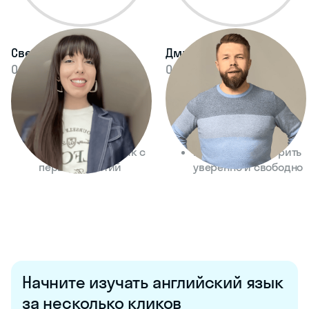
Светлана Лалаян
Дмитрий Саас
Опыт 8 лет
Опыт 8 лет
Проводит занятия в
Делает упор на
разных форматах
живое общение,
на высоком уровне
а не только на
Помогает начать
правила
использовать язык с
Помогает заговорить
первых занятий
уверенно и свободно
Начните изучать английский язык
за несколько кликов