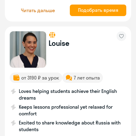
Подобрать время
Читать дальше
Louise
от 3190 ₽ за урок
7 лет опыта
Loves helping students achieve their English
dreams
Keeps lessons professional yet relaxed for
comfort
Excited to share knowledge about Russia with
students