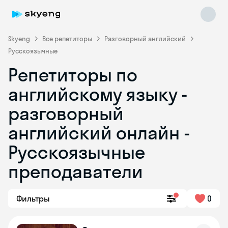
Skyeng
Все репетиторы
Разговорный английский
Русскоязычные
Репетиторы по
английскому языку -
разговорный
английский онлайн -
Skyeng Chat
online
Русскоязычные
преподаватели
Фильтры
0