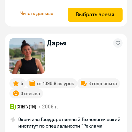
Читать дальше
Выбрать время
Дарья
5
от 1090 ₽ за урок
3 года опыта
3 отзыва
•
2009 г.
СПБГУ(ТИ)
Окончила Государственный Технологический
институт по специальности "Реклама"