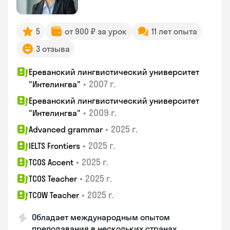
5
от 900 ₽ за урок
11 лет опыта
3 отзыва
Ереванский лингвистический университет
•
2007 г.
"Интелингва"
Ереванский лингвистический университет
•
2009 г.
"Интелингва"
•
2025 г.
Advanced grammar
•
2025 г.
IELTS Frontiers
•
2025 г.
TCOS Accent
•
2025 г.
TCOS Teacher
•
2025 г.
TCOW Teacher
Обладает международным опытом
преподавания в нескольких странах