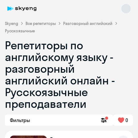
Skyeng
Все репетиторы
Разговорный английский
Русскоязычные
Репетиторы по
английскому языку -
разговорный
английский онлайн -
Skyeng Chat
online
Русскоязычные
преподаватели
Фильтры
0