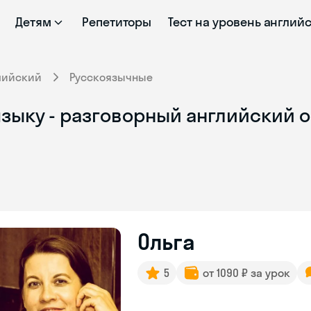
Детям
Репетиторы
Тест на уровень англий
лийский
Русскоязычные
языку - разговорный английский 
Ольга
5
от 1090 ₽ за урок