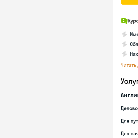
Кур
Име
Об
На
Читать
Услу
Англи
Делово
Для пу
Для на