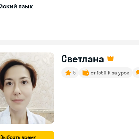
йский язык
Светлана
5
от 1590 ₽ за урок
Выбрать время