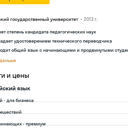
•
2013 г.
ский государственный университет
ет степень кандидата педагогических наук
ладает удостоверением технического переводчика
ходит общий язык с начинающими и продвинутыми студе
 дальше
ги и цены
йский язык
й - для бизнеса
тешествий
чинающих - премиум