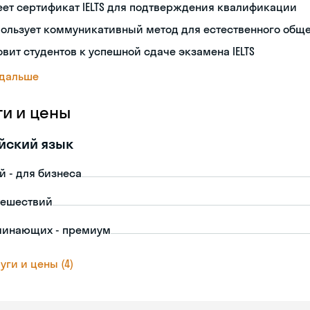
ет сертификат IELTS для подтверждения квалификации
пользует коммуникативный метод для естественного общ
овит студентов к успешной сдаче экзамена IELTS
 дальше
ги и цены
йский язык
й - для бизнеса
тешествий
чинающих - премиум
уги и цены (4)