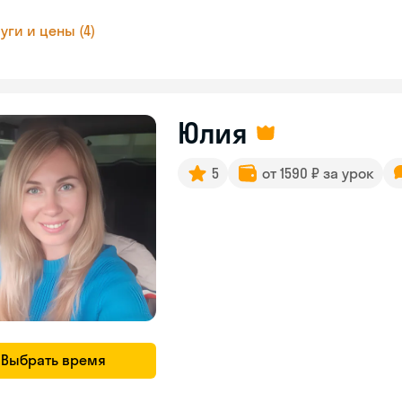
уги и цены (4)
Юлия
5
от 1590 ₽ за урок
Выбрать время