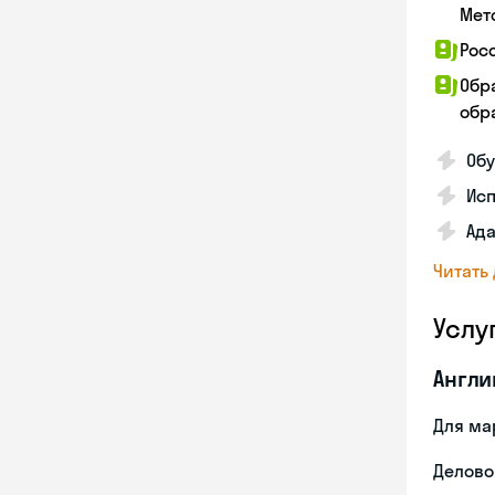
Мет
Рос
Обр
обра
Обу
Ис
Ада
Читать
Услу
Англи
Для ма
Делово