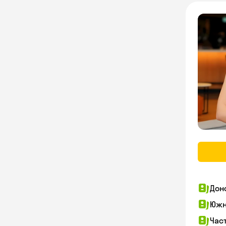
Дон
Южн
Час