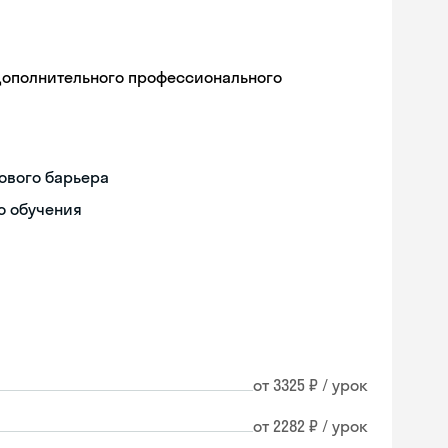
дополнительного профессионального
ового барьера
о обучения
от 3325 ₽ / урок
Skyeng Chat
от 2282 ₽ / урок
online