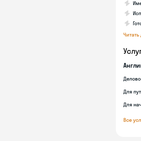
Име
Ис
Гот
Читать
Услу
Англи
Делово
Для пу
Для на
Все усл