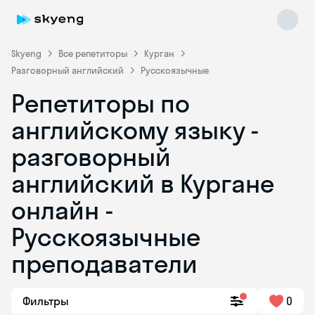
Skyeng
Все репетиторы
Курган
Разговорный английский
Русскоязычные
Репетиторы по
английскому языку -
разговорный
английский в Кургане
Skyeng Chat
online
онлайн -
Русскоязычные
преподаватели
Фильтры
0