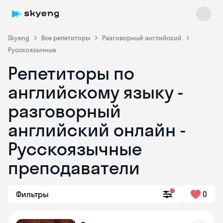
Skyeng
Все репетиторы
Разговорный английский
Русскоязычные
Репетиторы по
английскому языку -
разговорный
английский онлайн -
Skyeng Chat
online
Русскоязычные
преподаватели
Фильтры
0