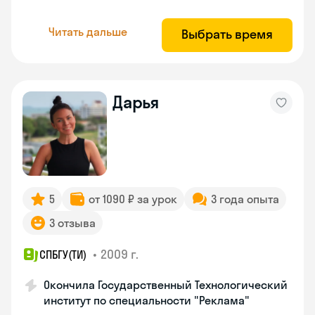
Читать дальше
Выбрать время
Дарья
5
от 1090 ₽ за урок
3 года опыта
3 отзыва
•
2009 г.
СПБГУ(ТИ)
Окончила Государственный Технологический
институт по специальности "Реклама"