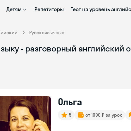
Детям
Репетиторы
Тест на уровень англий
лийский
Русскоязычные
языку - разговорный английский 
Ольга
5
от 1090 ₽ за урок