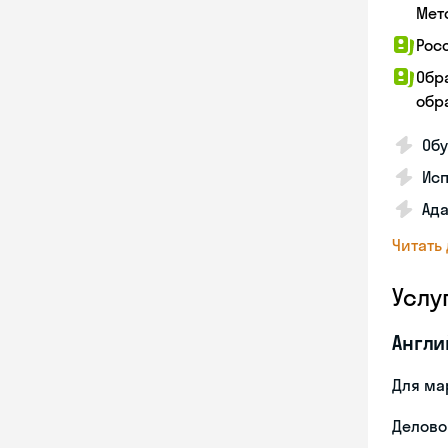
Мет
Рос
Обр
обра
Обу
Ис
Ада
Читать
Услу
Англи
Для ма
Делово