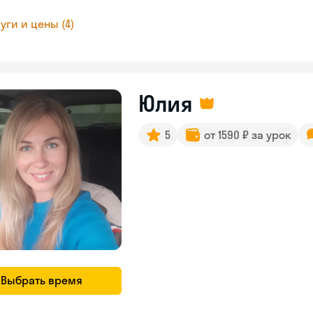
уги и цены (4)
Юлия
5
от 1590 ₽ за урок
Выбрать время