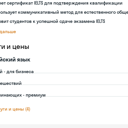
ет сертификат IELTS для подтверждения квалификации
пользует коммуникативный метод для естественного общ
овит студентов к успешной сдаче экзамена IELTS
 дальше
ги и цены
йский язык
й - для бизнеса
тешествий
чинающих - премиум
уги и цены (4)