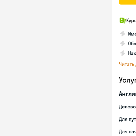
Кур
Име
Об
На
Читать
Услу
Англи
Делово
Для пу
Для на