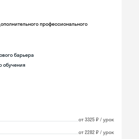
дополнительного профессионального
ового барьера
о обучения
от 3325 ₽ / урок
Skyeng Chat
от 2282 ₽ / урок
online