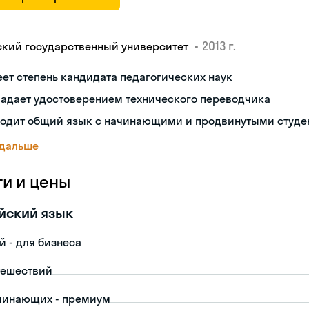
•
2013 г.
ский государственный университет
ет степень кандидата педагогических наук
ладает удостоверением технического переводчика
ходит общий язык с начинающими и продвинутыми студе
 дальше
ги и цены
йский язык
й - для бизнеса
тешествий
чинающих - премиум