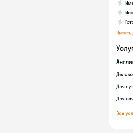
Име
Ис
Гот
Читать
Услу
Англи
Делово
Для пу
Для на
Все усл