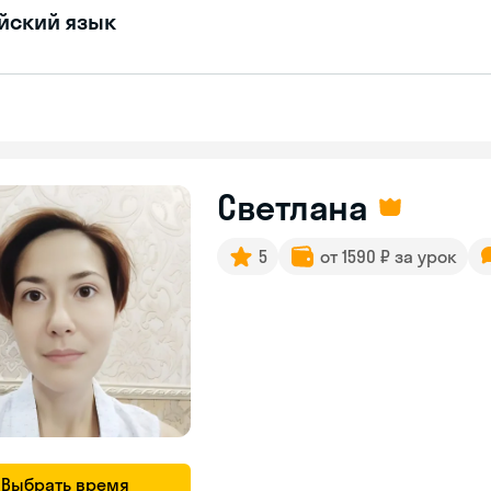
йский язык
Светлана
5
от 1590 ₽ за урок
Выбрать время