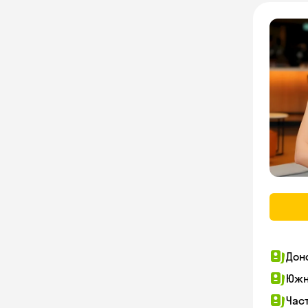
Дон
Южн
Час