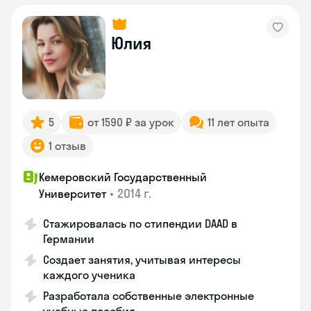
Юлия
5
от 1590 ₽ за урок
11 лет опыта
1 отзыв
Кемеровский Государственный
•
2014 г.
Университет
Стажировалась по стипендии DAAD в
Германии
Создает занятия, учитывая интересы
каждого ученика
Разработала собственные электронные