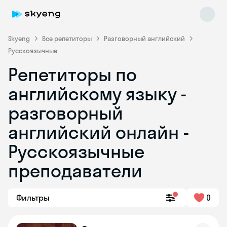
Skyeng
Все репетиторы
Разговорный английский
Русскоязычные
Репетиторы по
английскому языку -
разговорный
английский онлайн -
Skyeng Chat
online
Русскоязычные
преподаватели
Фильтры
0