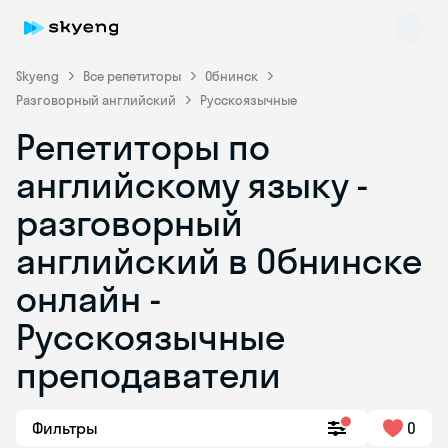
Skyeng
Все репетиторы
Обнинск
Разговорный английский
Русскоязычные
Репетиторы по
английскому языку -
разговорный
английский в Обнинске
Skyeng Chat
online
онлайн -
Русскоязычные
преподаватели
Фильтры
0