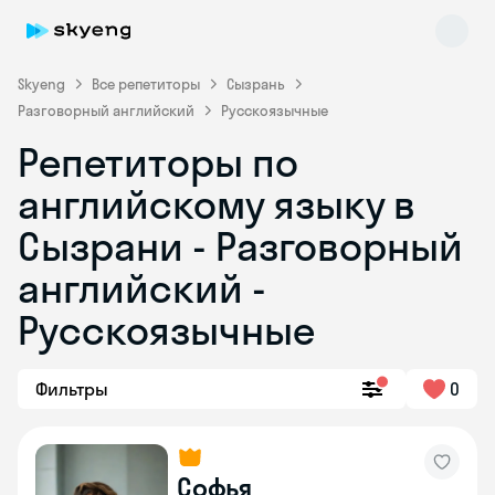
Skyeng
Все репетиторы
Сызрань
Разговорный английский
Русскоязычные
Репетиторы по
английскому языку в
Сызрани - Разговорный
английский -
Skyeng Chat
online
Русскоязычные
Фильтры
0
Софья