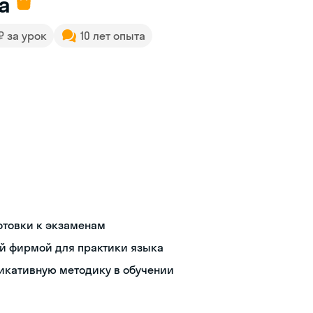
а
 ₽ за урок
10 лет опыта
отовки к экзаменам
й фирмой для практики языка
икативную методику в обучении