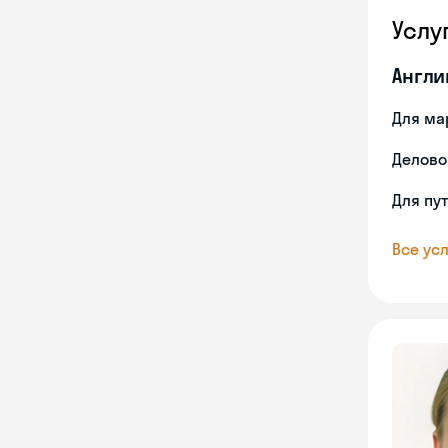
Услу
Англи
Для ма
Делово
Для пу
Все усл