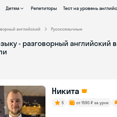
Детям
Репетиторы
Тест на уровень англий
оворный английский
Русскоязычные
зыку - разговорный английский в
ли
Никита
5
от 1590 ₽ за урок