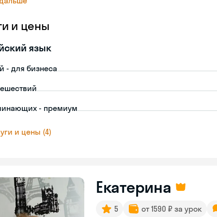
 дальше
ги и цены
йский язык
й - для бизнеса
тешествий
чинающих - премиум
уги и цены (4)
Екатерина
5
от 1590 ₽ за урок