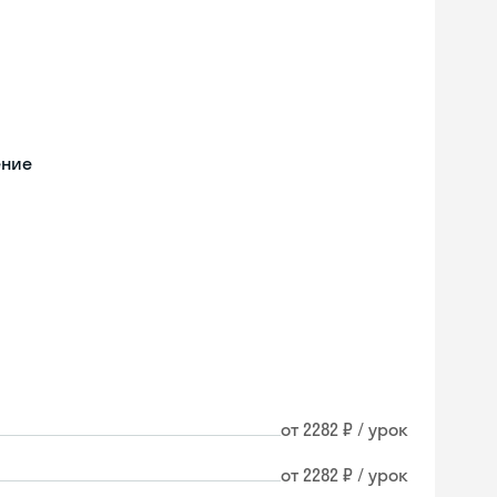
ение
от 2282 ₽ / урок
Skyeng Chat
от 2282 ₽ / урок
online