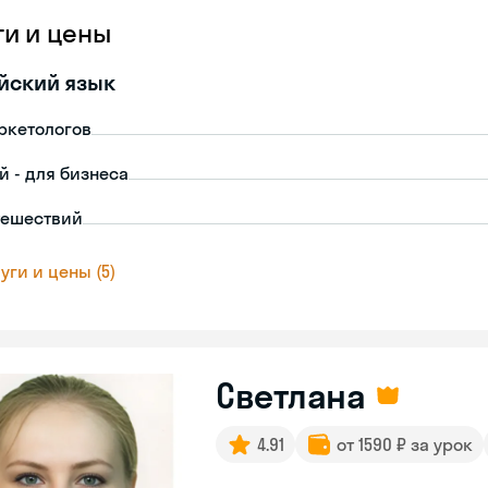
ги и цены
йский язык
ркетологов
й - для бизнеса
тешествий
уги и цены (5)
Светлана
4.91
от 1590 ₽ за урок