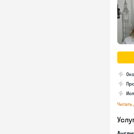
Око
Пр
Ис
Читать
Услу
Англи