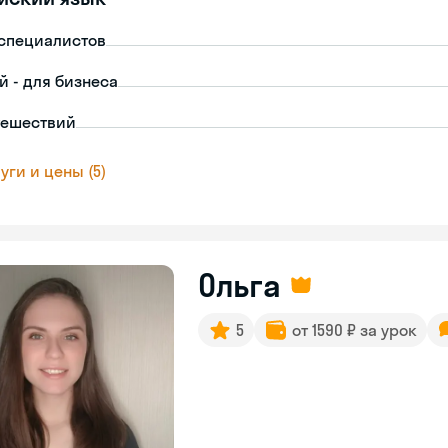
-специалистов
й - для бизнеса
тешествий
уги и цены (5)
Ольга
5
от 1590 ₽ за урок