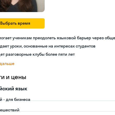
Выбрать время
могает ученикам преодолеть языковой барьер через общ
дает уроки, основанные на интересах студентов
ет разговорные клубы более пяти лет
 дальше
ги и цены
йский язык
й - для бизнеса
тешествий