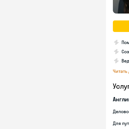
По
Соз
Вед
Читать
Услу
Англи
Делово
Для пу