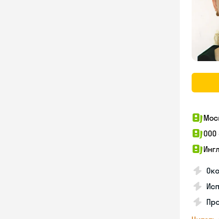
Мос
ООО
Инг
Око
Ис
Пр