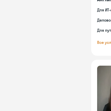
Для ИТ
Делово
Для пу
Все усл