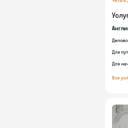
Читать
Услу
Англи
Делово
Для пу
Для на
Все усл