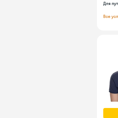
Для пу
Все усл