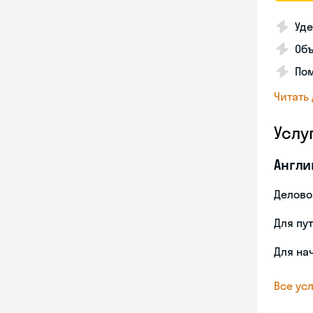
Уде
Об
Пом
Читать
Услу
Англи
Делово
Для пу
Для на
Все усл