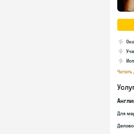
Ок
Уча
Ис
Читать
Услу
Англи
Для ма
Делово