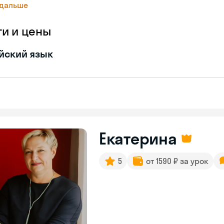
 дальше
ги и цены
йский язык
Екатерина
5
от 1590 ₽ за урок