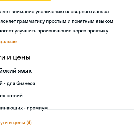
ляет внимание увеличению словарного запаса
ъясняет грамматику простым и понятным языком
огает улучшить произношение через практику
 дальше
ги и цены
йский язык
й - для бизнеса
тешествий
чинающих - премиум
уги и цены (4)