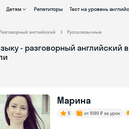
Детям
Репетиторы
Тест на уровень англий
Разговорный английский
Русскоязычные
зыку - разговорный английский в
ли
Марина
5
от 1090 ₽ за урок