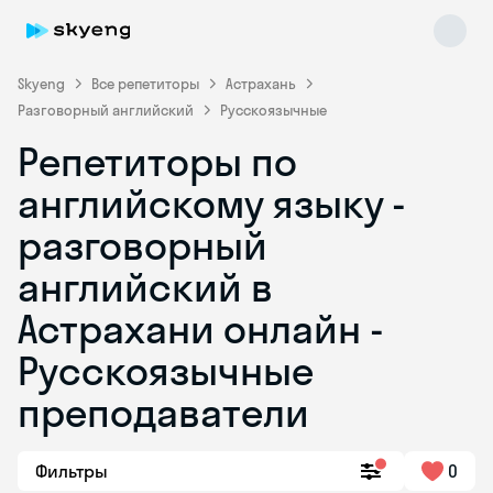
Skyeng
Все репетиторы
Астрахань
Разговорный английский
Русскоязычные
Репетиторы по
английскому языку -
разговорный
английский в
Skyeng Chat
online
Астрахани онлайн -
Русскоязычные
преподаватели
Фильтры
0