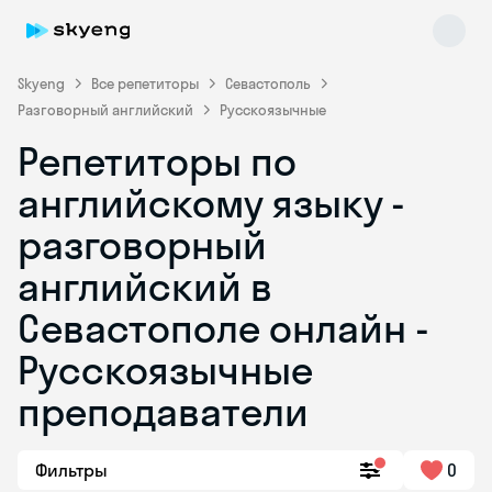
Skyeng
Все репетиторы
Севастополь
Разговорный английский
Русскоязычные
Репетиторы по
английскому языку -
разговорный
английский в
Skyeng Chat
online
Севастополе онлайн -
Русскоязычные
преподаватели
Фильтры
0