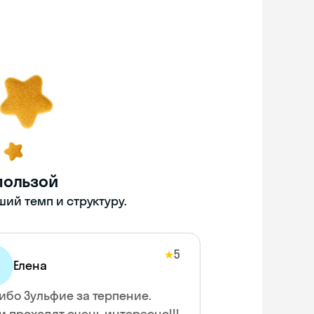
пользой
ий темп и структуру.
5
★
Елена
ибо Зульфие за терпение.
и проходят очень интересно!!!