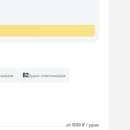
B2
mediate
Upper-intermediate
от 1590 ₽ / урок