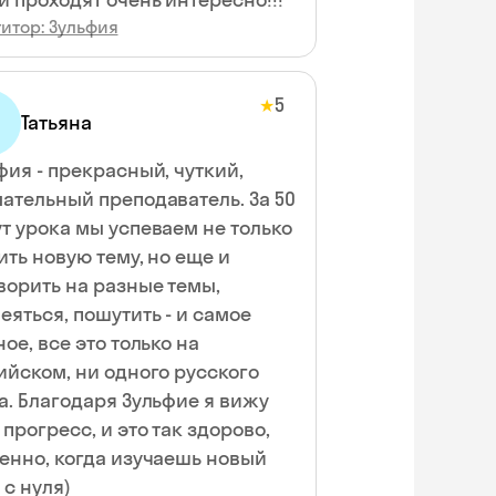
итор: Зульфия
5
★
Татьяна
фия - прекрасный, чуткий,
ательный преподаватель. За 50
т урока мы успеваем не только
ить новую тему, но еще и
ворить на разные темы,
еяться, пошутить - и самое
ное, все это только на
ийском, ни одного русского
ие я вижу
 прогресс, и это так здорово,
енно, когда изучаешь новый
 с нуля)