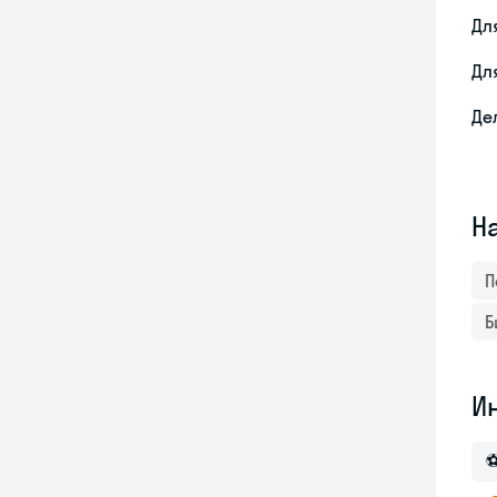
Дл
Дл
Де
Н
П
Б
И