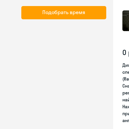
Подобрать время
О
Ди
сп
(Re
Сн
ре
на
На
пр
ан