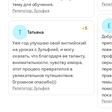
тему для обучения.
Репет
Репетитор: Зульфия
Е
5
★
Т
Татьяна
Добр
Уже год улучшаю свой английский
преп
на уроках с Зульфией, и могу
пове
сказать, что благодаря ее таланту,
проф
внимательности, чувству юмора,
серь
этот процесс превратился в
пере
увлекательное путешествие.
прав
Огромное спасибо)))
темы
Репетитор: Зульфия
помо
Репет