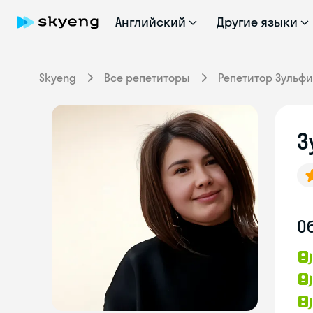
Английский
Другие языки
Skyeng
Все репетиторы
Репетитор Зульф
З
О