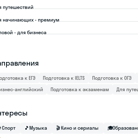
я путешествий
я начинающих - премиум
ловой - для бизнеса
аправления
одготовка к ЕГЭ
Подготовка к IELTS
Подготовка к ОГЭ
изнес-английский
Подготовка к экзаменам
Для пут
нтересы
⚽
Спорт
🎵
Музыка
🎬
Кино и сериалы
🎓
Образован