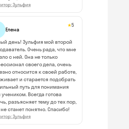
итор: Зульфия
5
★
Елена
ый день! Зульфия мой второй
одаватель. Очень рада, что мне
зло с ней. Она не только
ессионал своего дела, очень
езно относится к своей работе,
живает и старается подобрать
ильный путь для понимания
 учеником. Всегда готова
чь, разъясняет тему до тех пор,
пока не станет понятно. Спасибо!
итор: Зульфия
Skyeng Chat
online