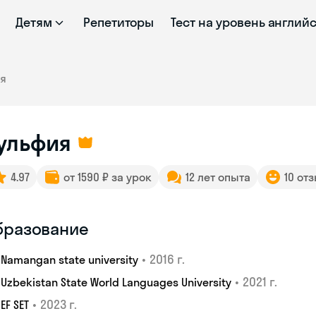
Детям
Репетиторы
Тест на уровень англий
ия
ульфия
4.97
от 1590 ₽ за урок
12 лет опыта
10 от
бразование
•
2016 г.
Namangan state university
•
2021 г.
Uzbekistan State World Languages University
•
2023 г.
EF SET