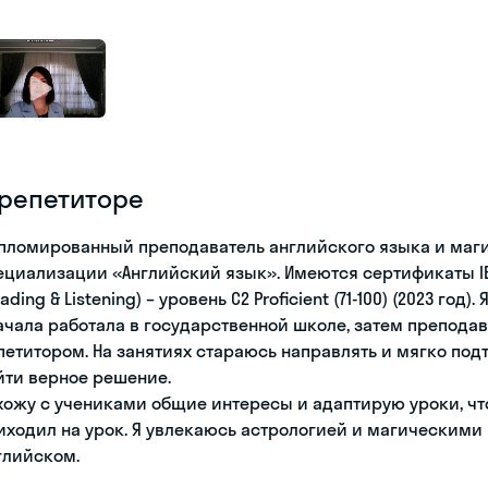
 репетиторе
пломированный преподаватель английского языка и магис
ециализации «Английский язык». Имеются сертификаты IELTS b
ading & Listening) – уровень C2 Proficient (71-100) (2023 го
ачала работала в государственной школе, затем преподава
петитором. На занятиях стараюсь направлять и мягко под
йти верное решение.
хожу с учениками общие интересы и адаптирую уроки, чт
иходил на урок. Я увлекаюсь астрологией и магическими 
глийском.