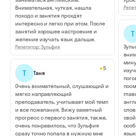
Внимательная, чуткая, нашла
Репет
походо и занятия прохдят
интересно и легко при этом. После
занятий хорошее настроение и
Т
желение изучать язык дальше.
Зуль
Репетитор: Зульфия
вним
мину
5
★
изуч
Т
Таня
пого
Очень внимательный, слушающий и
посм
мягко направляющий
глав
преподаватель, учитывает мой темп
англ
и все пожелания. Вижу заметный
слова. Благодаря Зульф
прогресс с первого занятия, также,
свой
очень понравилось, что Зульфия
особ
сразу точно попала в нужную мне
язык