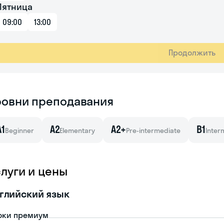
Пятница
09:00
13:00
Продолжить
ровни преподавания
A1
A2
A2+
B1
Beginner
Elementary
Pre-intermediate
Inter
слуги и цены
глийский язык
оки премиум