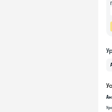
У
У
Ан
Ур