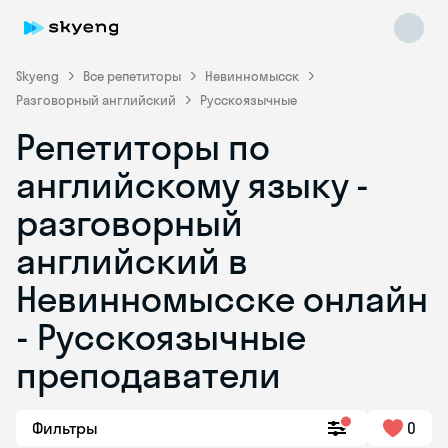
Skyeng
Все репетиторы
Невинномысск
Разговорный английский
Русскоязычные
Репетиторы по
английскому языку -
разговорный
английский в
Skyeng Chat
online
Невинномысске онлайн
- Русскоязычные
преподаватели
Фильтры
0