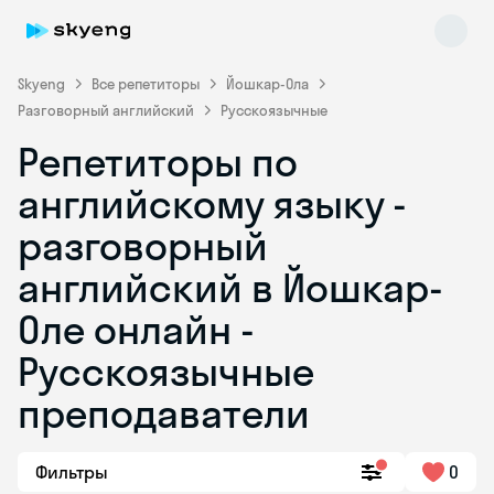
Skyeng
Все репетиторы
Йошкар-Ола
Разговорный английский
Русскоязычные
Репетиторы по
английскому языку -
разговорный
английский в Йошкар-
Skyeng Chat
online
Оле онлайн -
Русскоязычные
преподаватели
Фильтры
0