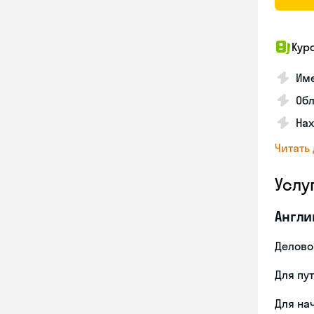
Кур
Име
Об
На
Читать
Услу
Англи
Делово
Для пу
Для на