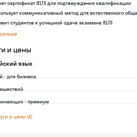
ет сертификат IELTS для подтверждения квалификации
пользует коммуникативный метод для естественного общ
овит студентов к успешной сдаче экзамена IELTS
 дальше
ги и цены
йский язык
й - для бизнеса
тешествий
чинающих - премиум
уги и цены (4)