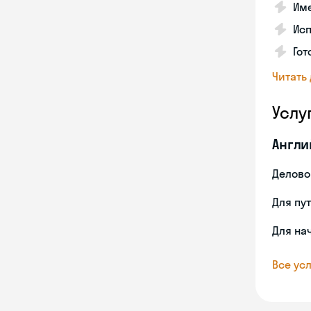
Име
Ис
Гот
Читать
Услу
Англи
Делово
Для пу
Для на
Все усл