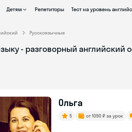
Детям
Репетиторы
Тест на уровень англий
лийский
Русскоязычные
языку - разговорный английский 
Ольга
5
от 1090 ₽ за урок