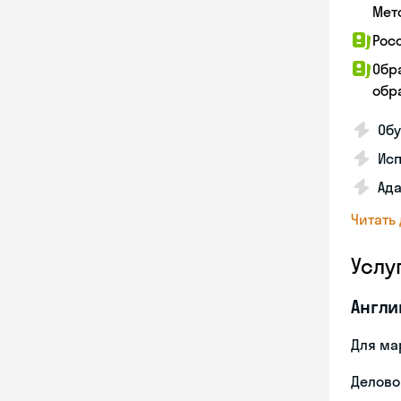
Мет
Рос
Обр
обра
Обу
Ис
Ада
Читать
Услу
Англи
Для ма
Делово