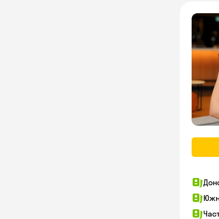
Дон
Южн
Час