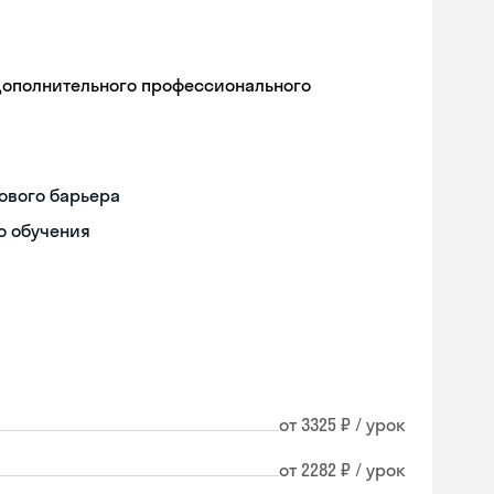
дополнительного профессионального
ового барьера
о обучения
от 3325 ₽ / урок
Skyeng Chat
от 2282 ₽ / урок
online