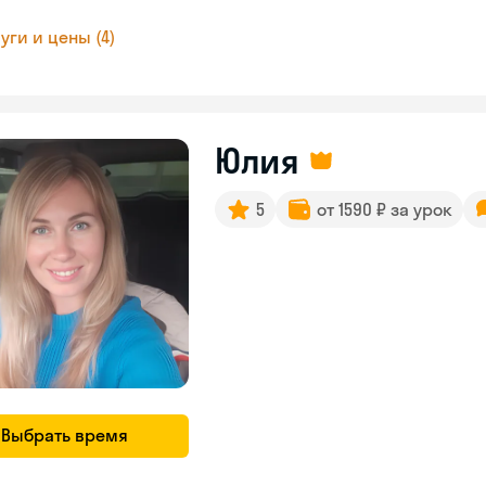
уги и цены (4)
Юлия
5
от 1590 ₽ за урок
Выбрать время