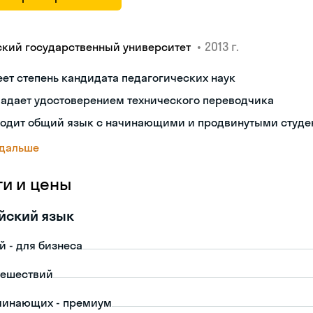
•
2013 г.
ский государственный университет
ет степень кандидата педагогических наук
ладает удостоверением технического переводчика
ходит общий язык с начинающими и продвинутыми студе
 дальше
ги и цены
йский язык
й - для бизнеса
тешествий
чинающих - премиум