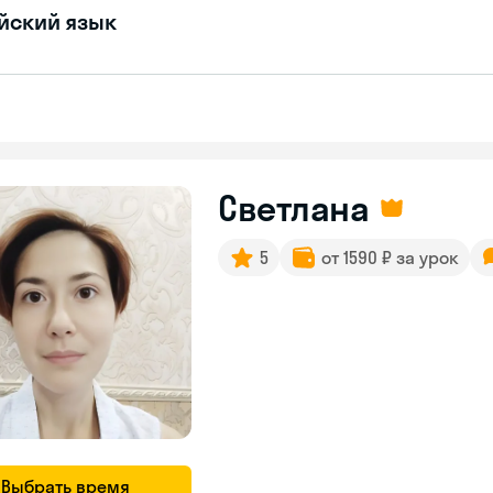
йский язык
Светлана
5
от 1590 ₽ за урок
Выбрать время