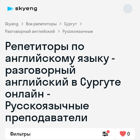
Skyeng
Все репетиторы
Сургут
Разговорный английский
Русскоязычные
Репетиторы по
английскому языку -
разговорный
английский в Сургуте
Skyeng Chat
online
онлайн -
Русскоязычные
преподаватели
Фильтры
0