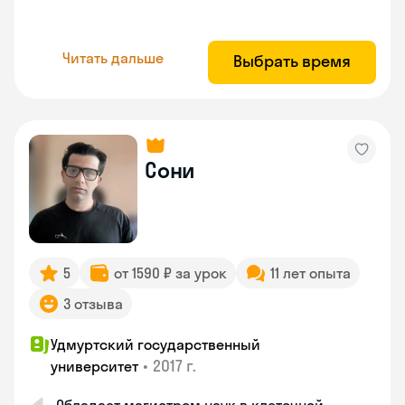
Читать дальше
Выбрать время
Сони
5
от 1590 ₽ за урок
11 лет опыта
3 отзыва
Удмуртский государственный
•
2017 г.
университет