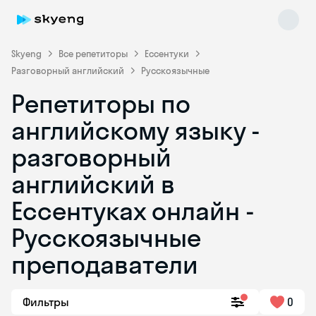
Skyeng
Все репетиторы
Ессентуки
Разговорный английский
Русскоязычные
Репетиторы по
английскому языку -
разговорный
английский в
Skyeng Chat
online
Ессентуках онлайн -
Русскоязычные
преподаватели
Фильтры
0