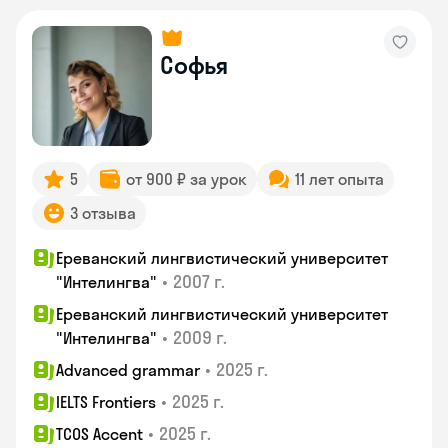
Софья
5
от 900 ₽ за урок
11 лет опыта
3 отзыва
Ереванский лингвистический университет
•
2007 г.
"Интелингва"
Ереванский лингвистический университет
•
2009 г.
"Интелингва"
•
2025 г.
Advanced grammar
•
2025 г.
IELTS Frontiers
•
2025 г.
TCOS Accent