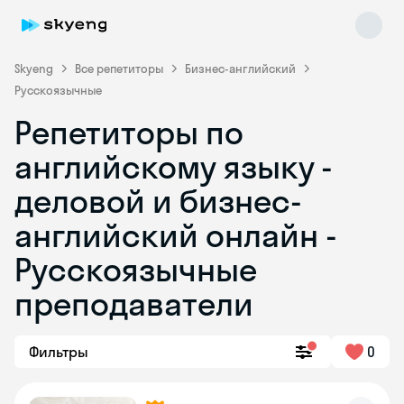
Skyeng
Все репетиторы
Бизнес-английский
Русскоязычные
Репетиторы по
английскому языку -
деловой и бизнес-
английский онлайн -
Skyeng Chat
online
Русскоязычные
преподаватели
Фильтры
0