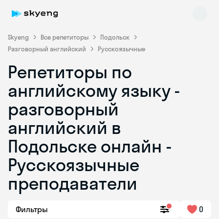
Skyeng
Все репетиторы
Подольск
Разговорный английский
Русскоязычные
Репетиторы по
английскому языку -
разговорный
английский в
Skyeng Chat
online
Подольске онлайн -
Русскоязычные
преподаватели
Фильтры
0